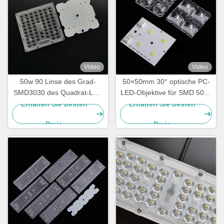
Video
Video
50w 90 Linse des Grad-
50×50mm 30° optische PC-
SMD3030 des Quadrat-LED
LED-Objektive für SMD 5050
für Tunnel-Licht
High Bay Light
Erhalten Sie besten
Erhalten Sie besten
Hocheffizienz-
Preis
Preis
Schmalstrahlobjektive für
Industrie- und
Lagerbeleuchtung