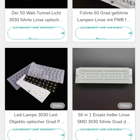
Der 50 Watt-Tunnel-Licht
Führte 60 Grad geführte
3030 führte Linse optisches
Lampen-Linse mit PWB für
PC Material ein 30 Grad-
Tunnel-Licht Optik-Linsen
Erhalten Sie besten
Erhalten Sie besten
Öffnungswinkel
SMD 3030 LED
Preis
Preis
Video
Video
Led-Lampe 3030 Led-
56 in 1 Ersatz-heller Linse
Objektiv optischer Grad PC
SMD 3030 führte Grad des
60 Grad Strahlwinkel
Modul-155X80
Erhalten Sie besten
Erhalten Sie besten