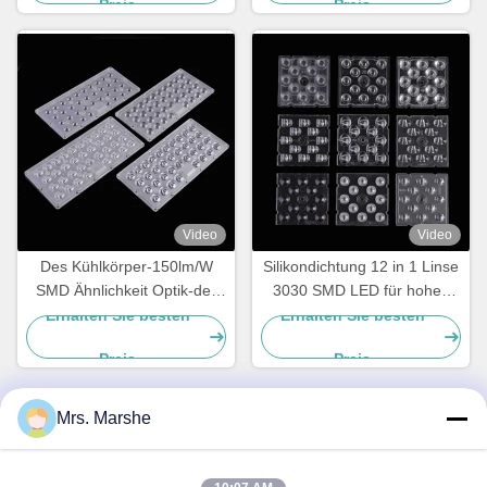
Preis
Preis
Video
Video
Des Kühlkörper-150lm/W
Silikondichtung 12 in 1 Linse
SMD Ähnlichkeit Optik-der
3030 SMD LED für hohes
Linsen-PH3030 18 für Licht
Bucht-Licht
Erhalten Sie besten
Erhalten Sie besten
des Garten-100W
Preis
Preis
Mrs. Marshe
Schnelle Kontaktaufnahme