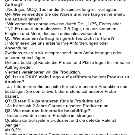
Auftrag?
: Niedriges MOQ, 1pc für die Beispielprüfung ist- verfügbar
Q4.
Wie versenden Sie die Waren und wie lang es nehmen,
um anzukommen?
: Wir versenden normalerweise durch DHL, UPS, Fedex oder
TNT. Es dauert normalerweise 3-5 Tage, um anzukommen.
Fluglinie und Meer, die auch optionales versenden.
Q5.
Wie man ein Auftrag für geführtes Licht fortfährt?
: Informieren Sie uns erstens Ihre Anforderungen oder
Anwendung.
Zweitens zitieren wir entsprechend Ihren Anforderungen oder
unseren Vorschlägen.
Drittens bestätigt Kunde die Proben und Plätze legen für formalen
Auftrag nieder.
Viertens vereinbaren wir die Produktion.
Q6.
Ist es OKAY, mein Logo auf geführtem hellem Produkt zu
drucken?
: Ja. Informieren Sie uns bitte formal vor unserer Produktion und
bestätigen Sie den Entwurf, der erstens auf unserer Probe
basiert.
Q7: Bieten Sie garantieren für die Produkte an?
: Ja bieten wir 2 Jahre Garantie unseren Produkten an.
Q8: Wie man das fehlerhafte beschäftigt?
: Erstens werden unsere Produkte im strengen
Qualitätskontrollsystem produziert und die defekte Rate ist
weniger
als 0,2%.
Zweitens während der Garantiezeit, senden wir neue Lichter mit