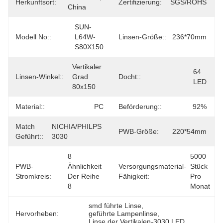
Herkunftsort:
Zertifizierung:
SGS/ROHS
China
SUN-
Modell No::
L64W-
Linsen-Größe::
236*70mm
S80X150
Vertikaler 
64 
Linsen-Winkel::
Grad 
Docht::
LED
80x150
Material::
PC
Beförderung::
92%
Match
NICHIA/PHILPS 
PWB-Größe:
220*54mm
Geführt::
3030
8 
5000 
PWB-
Ähnlichkeit 
Versorgungsmaterial-
Stück 
Stromkreis:
Der Reihe 
Fähigkeit:
Pro 
8
Monat
smd führte Linse
, 
Hervorheben:
geführte Lampenlinse
, 
Linse der Vertikalen-3030 LED