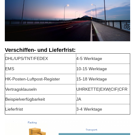
Verschiffen- und Lieferfrist:
DHL/UPS/TNT/FEDEX
4-5 Werktage
EMS
10-15 Werktage
HK-Posten-Luftpost-Register
15-18 Werktage
Vertragsklauseln
UHRKETTE|EXW|CIF|CFR
Beispielverfügbarkeit
JA
Lieferfrist
3-4 Werktage