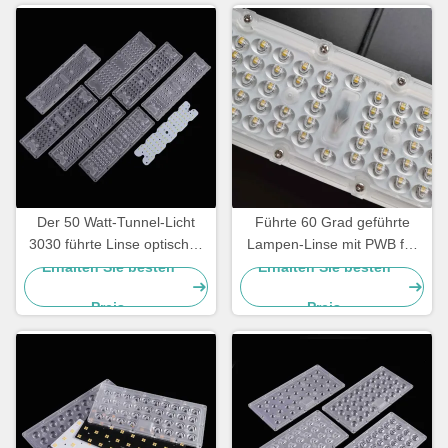
Industrie- und
Lagerbeleuchtung
Der 50 Watt-Tunnel-Licht
Führte 60 Grad geführte
3030 führte Linse optisches
Lampen-Linse mit PWB für
PC Material ein 30 Grad-
Tunnel-Licht Optik-Linsen
Erhalten Sie besten
Erhalten Sie besten
Öffnungswinkel
SMD 3030 LED
Preis
Preis