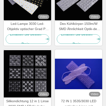
Video
Video
Led-Lampe 3030 Led-
Des Kühlkörper-150lm/W
Objektiv optischer Grad PC
SMD Ähnlichkeit Optik-der
60 Grad Strahlwinkel
Linsen-PH3030 18 für Licht
Erhalten Sie besten
Erhalten Sie besten
des Garten-100W
Preis
Preis
Video
Video
Silikondichtung 12 in 1 Linse
72 IN 1 3535/3030 LED