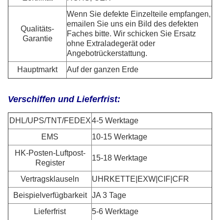
Wenn Sie defekte Einzelteile empfangen,
emailen Sie uns ein Bild des defekten
Qualitäts-
Faches bitte. Wir schicken Sie Ersatz
Garantie
ohne Extraladegerät oder
Angebotrückerstattung.
Hauptmarkt
Auf der ganzen Erde
Verschiffen und Lieferfrist:
DHL/UPS/TNT/FEDEX
4-5 Werktage
EMS
10-15 Werktage
HK-Posten-Luftpost-
15-18 Werktage
Register
Vertragsklauseln
UHRKETTE|EXW|CIF|CFR
Beispielverfügbarkeit
JA 3 Tage
Lieferfrist
5-6 Werktage