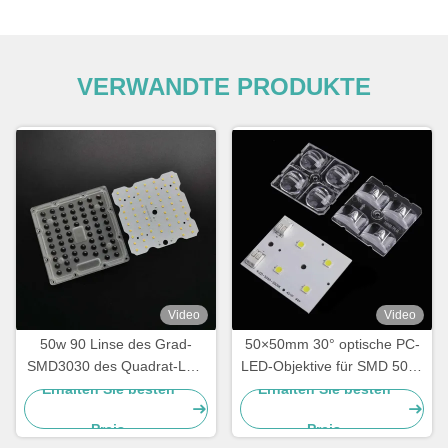
VERWANDTE PRODUKTE
Video
Video
50w 90 Linse des Grad-
50×50mm 30° optische PC-
SMD3030 des Quadrat-LED
LED-Objektive für SMD 5050
für Tunnel-Licht
High Bay Light
Erhalten Sie besten
Erhalten Sie besten
Hocheffizienz-
Preis
Preis
Schmalstrahlobjektive für