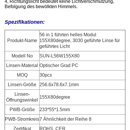
4, Richtungslicht bedeutet keine Lichtverschmutzung,
Befolgung des bewölkten Himmels.
Spezifikationen:
56 in 1 führten helles Modul
Produkt-Name
155X80degree, 3030 geführte Linse für
geführtes Licht
Modell No
SUN-L56W155X80
Linsen-Material
Optischer Grad PC
MOQ
30pcs
Linsen-Größe
256.6x78.6x7.1mm
Linsen-
155X80degree
Öffnungswinkel
PWB-Größe
233*55*1.5mm
PWB-Stromkreis
7 Ähnlichkeit der Reihe 8
Zertifikat
ROHS, CER