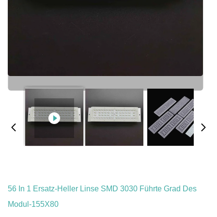
56 In 1 Ersatz-Heller Linse SMD 3030 Führte Grad Des
Modul-155X80