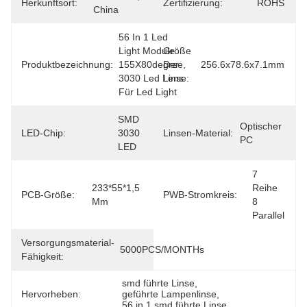
Herkunftsort:
Zertifizierung:
ROHS
China
56 In 1 Led 
Light Module 
Größe
Produktbezeichnung:
155X80degree, 
Der
256.6x78.6x7.1mm
3030 Led Lens 
Linse:
Für Led Light
SMD 
Optischer 
LED-Chip:
3030 
Linsen-Material:
PC
LED
7 
233*55*1,5 
Reihe 
PCB-Größe:
PWB-Stromkreis:
Mm
8 
Parallel
Versorgungsmaterial-
5000PCS/MONTHs
Fähigkeit:
smd führte Linse
, 
Hervorheben:
geführte Lampenlinse
, 
56 in 1 smd führte Linse