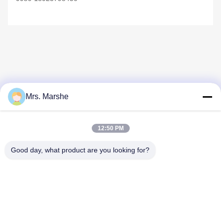
Mrs. Marshe
Schnelle Kontaktaufnahme
12:50 PM
Anschrift
Good day, what product are you looking for?
Room7E, blockieren A, Gebäude Binfen Shiji, Longxiang-
Straße, Longgang-Bezirk, Shenzhen, China 518172
Telefon
86--13510560547
E-Mail-Adresse