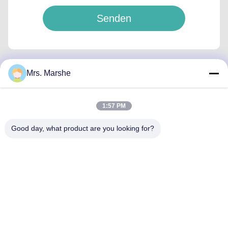
Senden
Mrs. Marshe
Schnelle Kontaktaufnahme
1:57 PM
Anschrift
Good day, what product are you looking for?
Room7E, blockieren A, Gebäude Binfen Shiji, Longxiang-
Straße, Longgang-Bezirk, Shenzhen, China 518172
Telefon
86--13510560547
E-Mail-Adresse
sales@sunshineopto.com