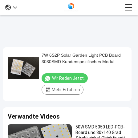
7W 6S2P Solar Garden Light PCB Board
7W
3030SMD Kundenspezifisches Modul
6S2P
Solar
Wir Reden Jetzt.
Garden
Mehr Erfahren
Light
PCB
Board
Verwandte Videos
3030SMD
Kundenspezifisches
50W SMD 5050 LED-PCB-
Board und 80x140 Grad
Modul