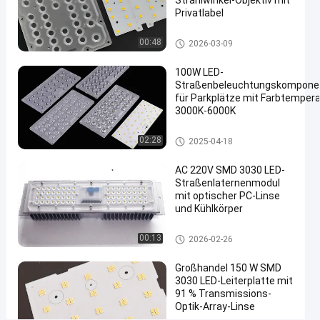
Strahlwinkel-Objektiv mit
Wir Reden
Privatlabel
LED-
2024-
416
Jetzt.
Straßenlaterne-
LED-Straßenlaterne-Modul
00:48
10-18
Ansichten
2026-03-09
Modul
Teilen
100W LED-
#
Straßenbeleuchtungskompone
Straßenlaterne
für Parkplätze mit Farbtempera
führte Umbau
3000K-6000K
#
LED-Straßenlaterne-Komponenten
geführter
02:28
2025-04-18
heller
AC 220V SMD 3030 LED-
Ersatz
Straßenlaternenmodul
#
mit optischer PC-Linse
Geführt
und Kühlkörper
7
W
LED-Straßenlaterne-Komponen
00:13
2026-02-26
ten
1
2
Großhandel 150 W SMD
I
3030 LED-Leiterplatte mit
N
91 % Transmissions-
Optik-Array-Linse
1