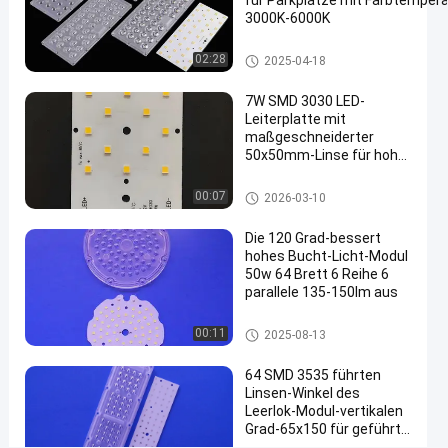
für Parkplätze mit Farbtempera
W-
3000K-6000K
Tunnelbeleuchtung
LED-Straßenlaterne-Komponenten
02:28
2025-04-18
Wir Reden
LED-
2026-
2814
Straßenlaterne-
7W SMD 3030 LED-
Jetzt.
Umbau-
03-30
Ansichten
Leiterplatte mit
Teilen
Ausrüstungen
maßgeschneiderter
50x50mm-Linse für hohe
#
Lichtausbeute
geführter
LED-Straßenlaterne-Modul
00:07
2026-03-10
StraßenlaterneUmbau
#
Die 120 Grad-bessert
geführte
hohes Bucht-Licht-Modul
50w 64 Brett 6 Reihe 6
Umbauausrüstungen
parallele 135-150lm aus
#
geführte
LED-Straßenlaterne-Modul
00:11
2025-08-13
Umbaulichtausrüstung
Q
64 SMD 3535 führten
u
Linsen-Winkel des
a
Leerlok-Modul-vertikalen
d
Grad-65x150 für geführte
r
Straßen-Lampe