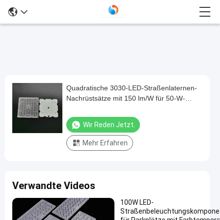
Quadratische 3030-LED-Straßenlaternen-
Quadratische
Nachrüstsätze mit 150 lm/W für 50-W-
3030-
Tunnelbeleuchtung
LED-
Wir Reden Jetzt.
Straßenlaternen-
Mehr Erfahren
Nachrüstsätze
mit
150
Verwandte Videos
lm/W
für
100W LED-
Straßenbeleuchtungskompone
50-