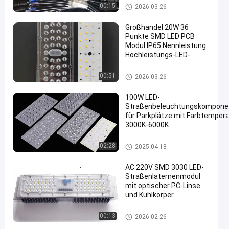
LED-Straßenlaterne-Komponen
00:15
2026-03-26
ten
Großhandel 20W 36
Punkte SMD LED PCB
Modul IP65 Nennleistung
Hochleistungs-LED-
Platine für
Straßenbeleuchtung /
LED-Straßenlaterne-Komponen
00:51
2026-03-26
Außenbeleuchtung
ten
100W LED-
Straßenbeleuchtungskompone
für Parkplätze mit Farbtempera
3000K-6000K
LED-Straßenlaterne-Komponenten
02:28
2025-04-18
AC 220V SMD 3030 LED-
Straßenlaternenmodul
mit optischer PC-Linse
und Kühlkörper
LED-Straßenlaterne-Komponen
00:13
2026-02-26
ten