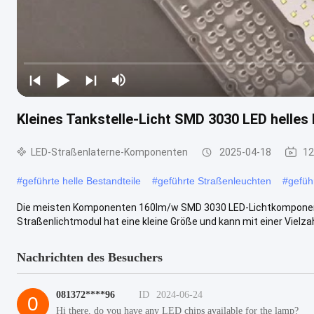
Kleines Tankstelle-Licht SMD 3030 LED helle
LED-Straßenlaterne-Komponenten
2025-04-18
12
#
geführte helle Bestandteile
#
geführte Straßenleuchten
#
gefüh
Die meisten Komponenten 160lm/w SMD 3030 LED-Lichtkomponent
Straßenlichtmodul hat eine kleine Größe und kann mit einer Vielza
Nachrichten des Besuchers
081372****96
ID
2024-06-24
0
Hi there, do you have any LED chips available for the lamp?