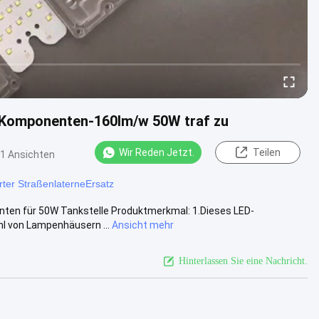
s Komponenten-160lm/w 50W traf zu
Wir Reden Jetzt.
Teilen
1 Ansichten
rter StraßenlaterneErsatz
en für 50W Tankstelle Produktmerkmal: 1.Dieses LED-
hl von Lampenhäusern ...
Ansicht mehr
Hinterlassen Sie eine Nachricht.