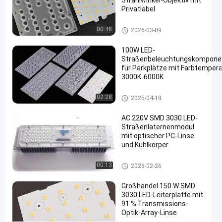
Strahlwinkel-Objektiv mit
Modul
Privatlabel
SMD
LED-Straßenlaterne-Modul
00:48
2026-03-09
LED/5050
SMD
100W LED-
Straßenbeleuchtungskompone
mit
für Parkplätze mit Farbtempera
130
3000K-6000K
Grad
LED-Straßenlaterne-Komponenten
02:28
2025-04-18
50-
100W
AC 220V SMD 3030 LED-
Straßenlaternenmodul
für
mit optischer PC-Linse
hohes
und Kühlkörper
Bucht-
LED-Straßenlaterne-Komponen
00:13
2026-02-26
ten
Licht
Großhandel 150 W SMD
Wir Reden
3030 LED-Leiterplatte mit
LED-
2020-
446
91 % Transmissions-
Jetzt.
Straßenlaterne-
03-17
Ansichten
Optik-Array-Linse
Modul
Teilen