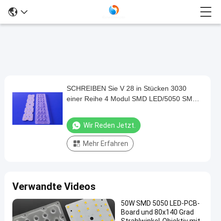
SCHREIBEN Sie V 28 in Stücken 3030
SCHREIBEN
einer Reihe 4 Modul SMD LED/5050 SMD
Sie
mit 130 Grad 50-100W für hohes Bucht-
V
Licht
Wir Reden Jetzt.
28
Mehr Erfahren
in
Stücken
3030
Verwandte Videos
einer
Reihe
50W SMD 5050 LED-PCB-
Board und 80x140 Grad
4