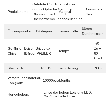
Geführte Comllimator-Linse, 
66mm Optische Geführte 
Borosilicat-
Produktname::
Material::
Glaslinse Für Geführte 
Glas
Überschwemmungsbeleuchtung
66mm 
Öffnungswinkel::
120degree
Linsengröße::
Durchmesser
-50 
Geführte
Edison|Bridgelux 
Zu + 
Temp::
Chips::
|Bürger PFEILER
80 
Grad
Standards::
ROHS
Beförderung::
93%
Versorgungsmaterial-
10000pcs/months
Fähigkeit:
Linse der hohen Leistung LED
, 
Hervorheben:
Geführte helle Linse