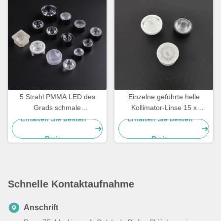
5 Strahl PMMA LED des
Einzelne geführte helle
Grads schmale
Kollimator-Linse 15 x
Kollimatorlinse, LED-
45degree für Straßenlaterne
Erhalten Sie besten
Erhalten Sie besten
Fackellinsen
Preis
Preis
Schnelle Kontaktaufnahme
Anschrift