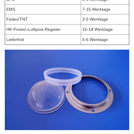
EMS
7-15 Werktage
Fedex/TNT
3-5 Werktage
HK-Posten-Luftpost-Register
10-18 Werktage
Lieferfrist
5-6 Werktage
.