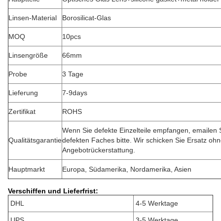
Linsen-Material
Borosilicat-Glas
MOQ
10pcs
Linsengröße
66mm
Probe
3 Tage
Lieferung
7-9days
Zertifikat
ROHS
Wenn Sie defekte Einzelteile empfangen, emailen S
Qualitätsgarantie
defekten Faches bitte. Wir schicken Sie Ersatz oh
Angebotrückerstattung.
Hauptmarkt
Europa, Südamerika, Nordamerika, Asien
Verschiffen und Lieferfrist:
DHL
4-5 Werktage
UPS
3-5 Werktage