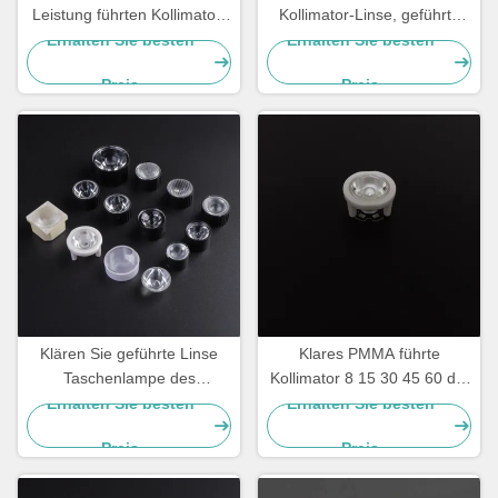
Leistung führten Kollimator-
Kollimator-Linse, geführte
Linse, ROHS geführtes
helle Linse für Led Fackel
Erhalten Sie besten
Erhalten Sie besten
helles Modul
Preis
Preis
Klären Sie geführte Linse
Klares PMMA führte
Taschenlampe des
Kollimator 8 15 30 45 60 die
Kollimators PMMA 40 Grad,
120 Grad-Linse mit ROHS
Erhalten Sie besten
Erhalten Sie besten
93% Beförderung
Preis
Preis