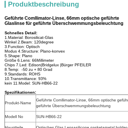
Produktbeschreibung
Geführte Comllimator-Linse, 66mm optische geführte
Glaslinse für geführte Überschwemmungsbeleuchtung
Schnelles Detail:
1.Material: Borosilicat-Glas
Winkel 2.Beam: 120degree
3.Function: Optisch
Modus 4.Structure: Plano-konvex
5.Shape: Plano
Größe 6.Lens: 66
Millimeter
Chips 7.Led: Edison|Bridgelux |Bürger PFEILER
8.Temp: -50 zu + 80 Grad
9.Standards: ROHS
10.Transmittance: 93%
kein 11.Model: SUN-HB66-22
Spezifikationen:
Geführte Comllimator-Linse, 66mm optische geführt
Produkt-Name
geführte Überschwemmungsbeleuchtung
Modell No
SUN-HB66-22
Hauptteile
Optisches Glas Lens+silicone gasket+metal holder