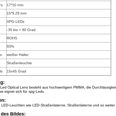
rs:
17*10 mm
15*9,29 mm
XPG-LEDs
-35 bis + 90 Grad
ROHS
93%
rs
weißer Halter
Straßenleuchte
ls
15x45 Grad
g:
 Led Optical Lens besteht aus hochwertigem PMMA, die Durchlässigkei
se eignet sich für xpg-Leds.
en:
r LED-Leuchten wie LED-Straßenlaterne, Straßenlaterne und so weite
des Bildes: