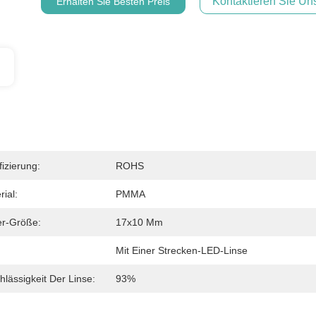
Kontaktieren Sie Uns
Erhalten Sie Besten Preis
fizierung:
ROHS
rial:
PMMA
er-Größe:
17x10 Mm
Mit Einer Strecken-LED-Linse
hlässigkeit Der Linse:
93%