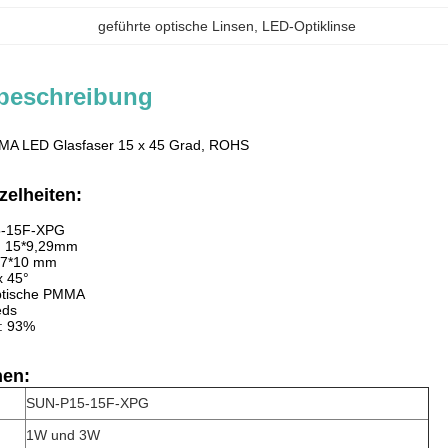
geführte optische Linsen
, 
LED-Optiklinse
beschreibung
A LED Glasfaser 15 x 45 Grad, ROHS
zelheiten:
5-15F-XPG
e: 15*9,29mm
 17*10 mm
x 45°
optische PMMA
eds
t: 93%
nen:
SUN-P15-15F-XPG
1W und 3W