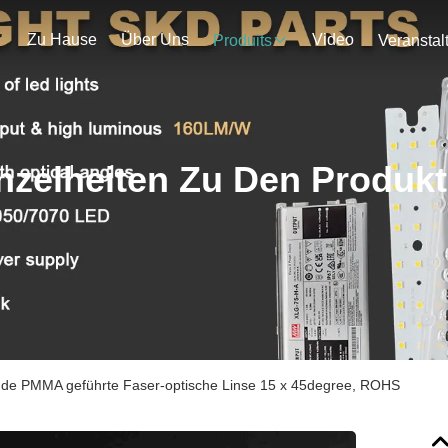
Zu Hause
Über Uns
Video
Produits
nzelheiten Zu Den Produk
de PMMA geführte Faser-optische Linse 15 x 45degree, ROHS