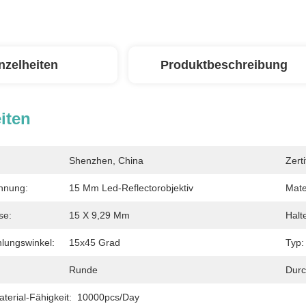
nzelheiten
Produktbeschreibung
iten
Shenzhen, China
Zerti
hnung:
15 Mm Led-Reflectorobjektiv
Mate
se:
15 X 9,29 Mm
Halt
hlungswinkel:
15x45 Grad
Typ:
Runde
Durc
erial-Fähigkeit:
10000pcs/day