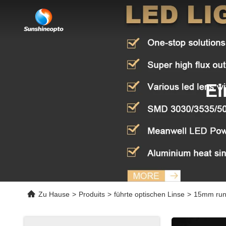
Ei
Zu Hause
>
Produits
>
führte optischen Linse
>
15mm run