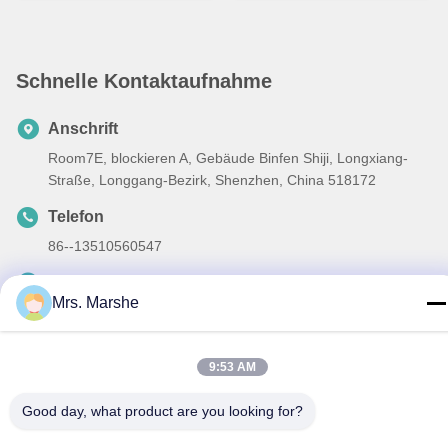
Schnelle Kontaktaufnahme
Anschrift
Room7E, blockieren A, Gebäude Binfen Shiji, Longxiang-
Straße, Longgang-Bezirk, Shenzhen, China 518172
Telefon
86--13510560547
E-Mail-Adresse
Mrs. Marshe
sales@sunshineopto.com
9:53 AM
Good day, what product are you looking for?
Datenschutzrichtlinie
|
Sitemap
| Gute Qualität Chinas LED-
Straßenlaterne-Modul Lieferant. Copyright-© 2014-2026