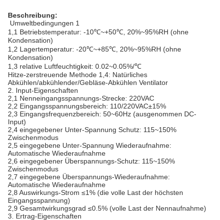
Beschreibung:
Umweltbedingungen 1
1,1 Betriebstemperatur: -10℃~+50℃, 20%~95%RH (ohne
Kondensation)
1,2 Lagertemperatur: -20℃~+85℃, 20%~95%RH (ohne
Kondensation)
1,3 relative Luftfeuchtigkeit: 0.02~0.05%/℃
Hitze-zerstreuende Methode 1,4: Natürliches
Abkühlen/abkühlender/Gebläse-Abkühlen Ventilator
2.
Input-Eigenschaften
2,1 Nenneingangsspannungs-Strecke: 220VAC
2,2 Eingangsspannungsbereich: 110/220VAC±15%
2,3 Eingangsfrequenzbereich: 50~60Hz (ausgenommen DC-
Input)
2,4 eingegebener Unter-Spannung Schutz: 115~150%
Zwischenmodus
2,5 eingegebene Unter-Spannung Wiederaufnahme:
Automatische Wiederaufnahme
2,6 eingegebener Überspannungs-Schutz: 115~150%
Zwischenmodus
2,7 eingegebene Überspannungs-Wiederaufnahme:
Automatische Wiederaufnahme
2,8 Auswirkungs-Strom ≤1% (die volle Last der höchsten
Eingangsspannung)
2,9 Gesamtwirkungsgrad ≤0.5% (volle Last der Nennaufnahme)
3.
Ertrag-Eigenschaften