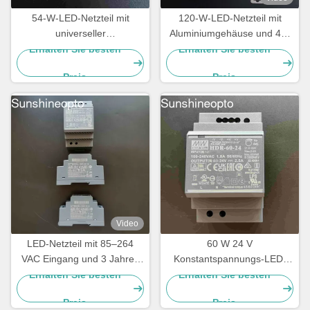
54-W-LED-Netzteil mit
120-W-LED-Netzteil mit
universeller
Aluminiumgehäuse und 48-
Eingangsspannung und
V-Ausgangs-
Erhalten Sie besten
Erhalten Sie besten
zertifizierter
Konstantspannungs-LED-
Preis
Preis
Sicherheitskonformität für
Treiber
LED-Beleuchtungssysteme
Video
LED-Netzteil mit 85–264
60 W 24 V
VAC Eingang und 3 Jahren
Konstantspannungs-LED-
Garantie auf die
Netzteil, montierbar auf DIN-
Erhalten Sie besten
Erhalten Sie besten
Beleuchtung
Schiene für Haushalts- und
Preis
Preis
Industriebeleuchtung