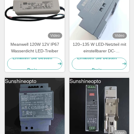
Video
Video
Meanwell 120W 12V IP67
120–135 W LED-Netzteil mit
Wasserdicht LED-Treiber
einstellbarer DC-
Ausgangsspannung und
Erhalten Sie besten
Erhalten Sie besten
DIN-Schienenmontage
Preis
Preis
Video