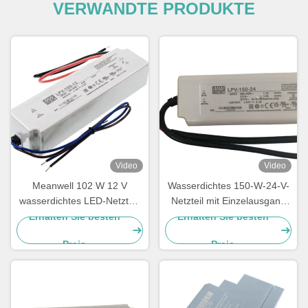
VERWANDTE PRODUKTE
Video
Video
Meanwell 102 W 12 V
Wasserdichtes 150-W-24-V-
wasserdichtes LED-Netzteil,
Netzteil mit Einzelausgang
Einzelausgang, LED-Treiber
und IP67 für LED-
Erhalten Sie besten
Erhalten Sie besten
Innenbeleuchtung
Preis
Preis