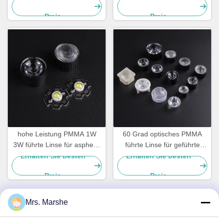
und Architekturbeleuchtung
Spotlicht | 60 Grad
Preis
Preis
Abstrahlwinkel
hohe Leistung PMMA 1W
60 Grad optisches PMMA
3W führte Linse für aspheric
führte Linse für geführte
Kondensator geführten
Beförderungsrate des
Erhalten Sie besten
Erhalten Sie besten
Scheinwerfer
Lichtes 93%
Preis
Preis
Mrs. Marshe