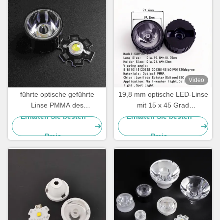
Video
führte optische geführte
19,8 mm optische LED-Linse
Linse PMMA des
mit 15 x 45 Grad
Scheinwerfer-1W Linse mit
Strahlmuster, PMMA-Linse
Erhalten Sie besten
Erhalten Sie besten
kleiner Perlen-Oberfläche
für Notfall-, Signal- und
Preis
Preis
Blinklichter