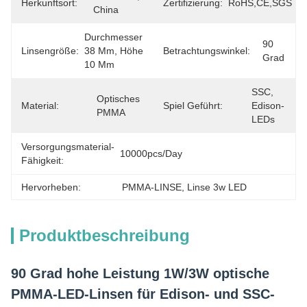
Herkunftsort:
Zertifizierung:
RoHS,CE,SGS
China
Durchmesser 
90 
Linsengröße:
38 Mm, Höhe 
Betrachtungswinkel:
Grad
10 Mm
SSC, 
Optisches 
Material:
Spiel Geführt:
Edison-
PMMA
LEDs
Versorgungsmaterial-
10000pcs/day
Fähigkeit:
Hervorheben:
PMMA-LINSE
, 
Linse 3w LED
Produktbeschreibung
90 Grad hohe Leistung 1W/3W optische
PMMA-LED-Linsen für Edison- und SSC-