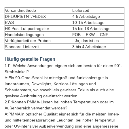
Versandmethode
Lieferzeit
DHL/UPS/TNT/FEDEX
4-5 Arbeitstage
EWS
10-15 Arbeitstage
HK Post Luftpostregister
15 bis 18 Arbeitstage
Handelsbedingungen
FOB -- EXW -- CNF
Verfügbarkeit der Proben
- Ja, das ist es.
Standard Lieferzeit
3 bis 4 Arbeitstage
Häufig gestellte Fragen
1.F: Welche Anwendungen eignen sich am besten für einen 90°-
Strahlwinkel?
A:Ein 90-Grad-Strahl ist mittelgroß und funktioniert gut in
Innenräumen, Downlights, Korridor-Lösungen und
Schaufenstern, wo sowohl ein gewisser Fokus als auch eine
gewisse Ausbreitung gewünscht werden.
2.F:Können PMMA-Linsen bei hohen Temperaturen oder im
Außenbereich verwendet werden?
A:PMMA in optischer Qualität eignet sich für die meisten Innen-
und mitteltemperaturartigen Leuchten; bei hoher Temperatur
oder UV-intensiver Außenverwendung sind eine angemessene