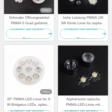
Video
Schmaler Öffnungswinkel
hohe Leistung PMMA 1W
PMMA 5 Grad geführte
3W führte Linse für aspheric
Linse für geführt, 20mm
Kondensator geführten
Erhalten Sie besten
Erhalten Sie besten
führte Reflektoren
Scheinwerfer
Preis
Preis
Video
20° PMMA-LED-Linse für 9-
Asphärische optische
W-Bridgelux-LEDs, optische
PMMA-LED-Linse mit
Lösung für Tunnel-, Akzent-
schwarzem Halter für LED-
Erhalten Sie besten
Erhalten Sie besten