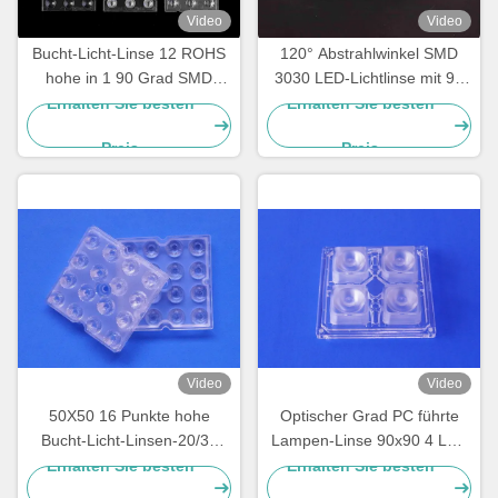
Video
Video
Bucht-Licht-Linse 12 ROHS
120° Abstrahlwinkel SMD
hohe in 1 90 Grad SMD
3030 LED-Lichtlinse mit 92
5050 geführter PC optischer
% Lichtdurchlässigkeit für
Erhalten Sie besten
Erhalten Sie besten
Linse
Straßen-, Hallen- und
Preis
Preis
Industriebeleuchtung
Video
Video
50X50 16 Punkte hohe
Optischer Grad PC führte
Bucht-Licht-Linsen-20/30
Lampen-Linse 90x90 4 LED
Grad Perlen-Oberfläche 91%
5050/5730 SMD für hohe
Erhalten Sie besten
Erhalten Sie besten
Tranmittance
Bucht-Beleuchtung