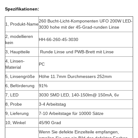
Spezifikationen:
260 Bucht-Licht-Komponenten UFO 200W LED-
1, Produkt-Name
3030 hohe mit der 45-Grad-runden Linse
2, modellieren
HH-66-260-45-3030
kein
3, Hauptteile
Runde Linse und PWB-Brett mit Linse
4, Linsen-
PC
Material
5, Linsengröße
Höhe 11.7mm Durchmessers 252mm
6, Beförderung
91%
7, LED
3030 SMD LED, 140-150lm@ 150mA, 6v
8, Probe
3-4 Arbeitstag
9, Lieferung
7-10 Arbeitstage für 10000 Sätze
10, Winkel
45/90 Grad
Wenn Sie defekte Einzelteile empfangen,