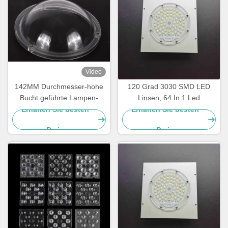
Video
142MM Durchmesser-hohe
120 Grad 3030 SMD LED
Bucht geführte Lampen-
Linsen, 64 In 1 Led
Linse transparente Plastik-
Kollimator Linsen für
Erhalten Sie besten
Erhalten Sie besten
PC Abdeckung 91%
Highbay Licht
Preis
Preis
Tranmittance