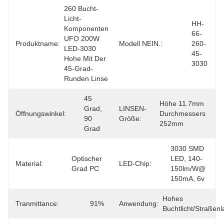
260 Bucht-
Licht-
HH-
Komponenten 
66-
UFO 200W 
Produktname:
Modell NEIN.:
260-
LED-3030 
45-
Hohe Mit Der 
3030
45-Grad-
Runden Linse
45 
Höhe 11.7mm 
Grad, 
LINSEN-
Öffnungswinkel:
Durchmessers 
90 
Größe:
252mm
Grad
3030 SMD 
Optischer 
LED, 140-
Material:
LED-Chip:
Grad PC
150lm/w@ 
150mA, 6v
Hohes 
Tranmittance:
91%
Anwendung:
Buchtlicht/Straßenl