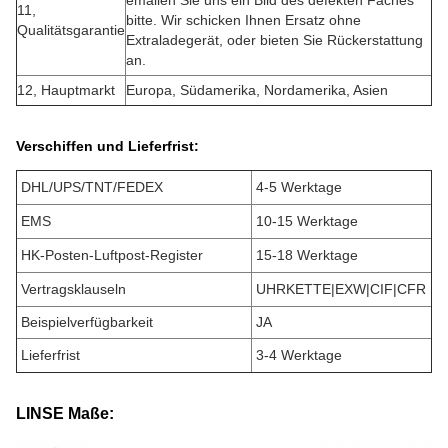
emailen Sie uns ein Bild des defekten Faches
11,
bitte. Wir schicken Ihnen Ersatz ohne
Qualitätsgarantie
Extraladegerät, oder bieten Sie Rückerstattung
an.
12, Hauptmarkt
Europa, Südamerika, Nordamerika, Asien
Verschiffen und Lieferfrist:
DHL/UPS/TNT/FEDEX
4-5 Werktage
EMS
10-15 Werktage
HK-Posten-Luftpost-Register
15-18 Werktage
Vertragsklauseln
UHRKETTE|EXW|CIF|CFR
Beispielverfügbarkeit
JA
Lieferfrist
3-4 Werktage
LINSE Maße: