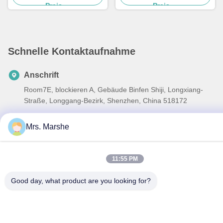
Preis
Preis
Schnelle Kontaktaufnahme
Anschrift
Room7E, blockieren A, Gebäude Binfen Shiji, Longxiang-
Straße, Longgang-Bezirk, Shenzhen, China 518172
Telefon
Mrs. Marshe
86--13510560547
E-Mail-Adresse
11:55 PM
sales@sunshineopto.com
Good day, what product are you looking for?
Datenschutzrichtlinie
|
Sitemap
| Gute Qualität Chinas LED-