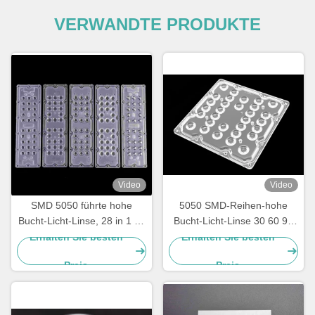
VERWANDTE PRODUKTE
Video
Video
SMD 5050 führte hohe
5050 SMD-Reihen-hohe
Bucht-Licht-Linse, 28 in 1 30
Bucht-Licht-Linse 30 60 90
Grad geführter Linse
Grad-Öffnungswinkel für
Erhalten Sie besten
Erhalten Sie besten
236x70mm
Lampe 30W-100W
Preis
Preis