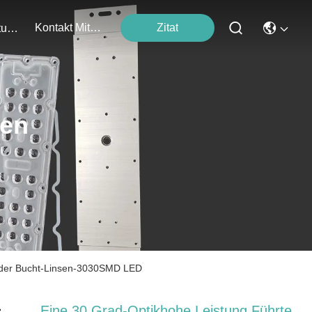
Kontakt Mit Uns
Zitat
Veranstaltungen
ten
l der Bucht-Linsen-3030SMD LED
Eine 30 Grad-Optikhohe Leistung Führte