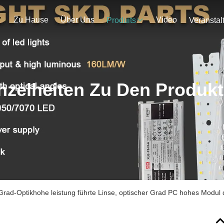
Zu Hause
Über Uns
Video
Produits
nzelheiten Zu Den Produk
Grad-Optikhohe leistung führte Linse, optischer Grad PC hohes Modu