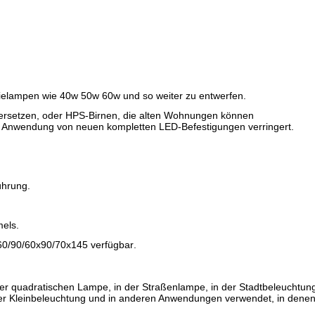
ielampen wie 40w 50w 60w und so weiter zu entwerfen.
d ersetzen, oder HPS-Birnen, die alten Wohnungen können
r Anwendung von neuen kompletten LED-Befestigungen verringert.
ührung.
mels.
60/90/60x90/70x145
verfügbar
.
der quadratischen Lampe, in der Straßenlampe, in der Stadtbeleuchtun
der Kleinbeleuchtung und in anderen Anwendungen verwendet, in dene