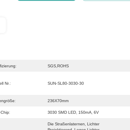
fizierung:
SGS,ROHS
ll Nr.:
SUN-SL80-3030-30
engröße:
236X70mm
Chip:
3030 SMD LED, 150mA, 6V
Die Straßenlaternen, Lichter 
Projektierend, Legen Lichter, 