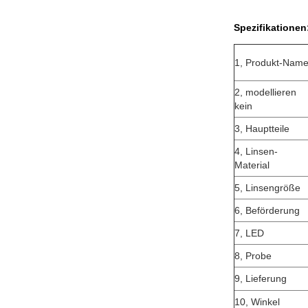
Spezifikationen
1, Produkt-Nam
2, modellieren
kein
3, Hauptteile
4, Linsen-
Material
5, Linsengröße
6, Beförderung
7, LED
8, Probe
9, Lieferung
10, Winkel