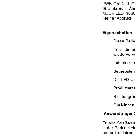
PWB-Größe: L2
Stromkreis: 8 Äh
Match LED: 303
Kleiner Abdruck,
Eigenschaften:
Diese Reih
Es ist die
wiederverw
Industrie-
Betriebste
Die LED-Um
Produziert 
Richtungsl
Optiklinsen
Anwendungen
Er wird Straßenl
in der Parklücke
hoher Lichtstrom