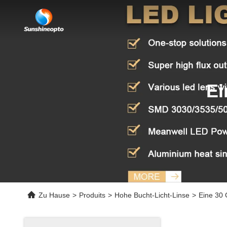
Ei
Zu Hause
>
Produits
>
Hohe Bucht-Licht-Linse
>
Eine 30 