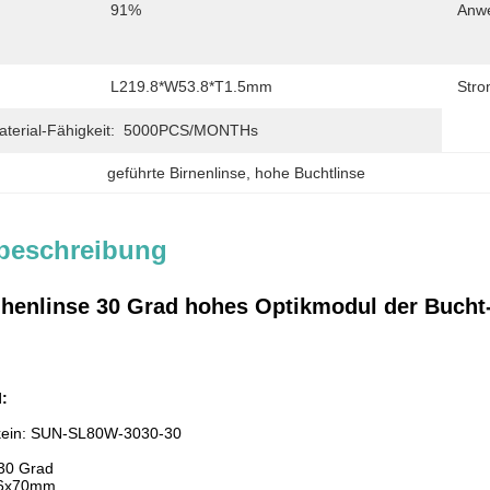
91%
Anw
L219.8*W53.8*T1.5mm
Stro
erial-Fähigkeit:
5000PCS/MONTHs
geführte Birnenlinse
, 
hohe Buchtlinse
beschreibung
ihenlinse 30 Grad hohes Optikmodul der Buch
l:
kein:
SUN-SL80W-3030-30
 30 Grad
6x70mm