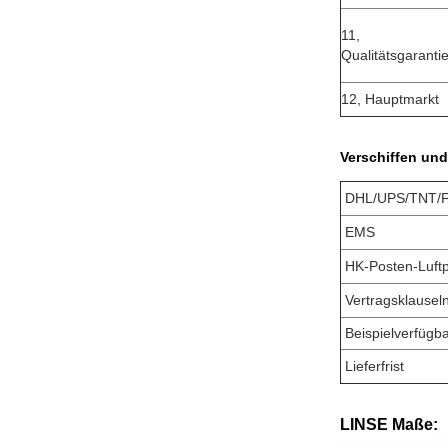
11,
Qualitätsgaranti
12, Hauptmarkt
Verschiffen und 
DHL/UPS/TNT/
EMS
HK-Posten-Luftp
Vertragsklausel
Beispielverfügba
Lieferfrist
LINSE Maße: