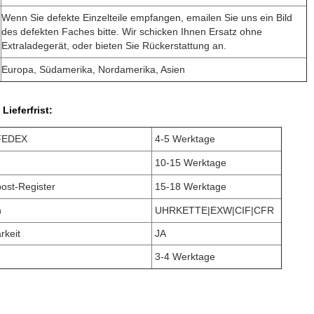
Wenn Sie defekte Einzelteile empfangen, emailen Sie uns ein Bild
des defekten Faches bitte. Wir schicken Ihnen Ersatz ohne
e
Extraladegerät, oder bieten Sie Rückerstattung an.
Europa, Südamerika, Nordamerika, Asien
Lieferfrist:
FEDEX
4-5 Werktage
10-15 Werktage
ost-Register
15-18 Werktage
n
UHRKETTE|EXW|CIF|CFR
rkeit
JA
3-4 Werktage