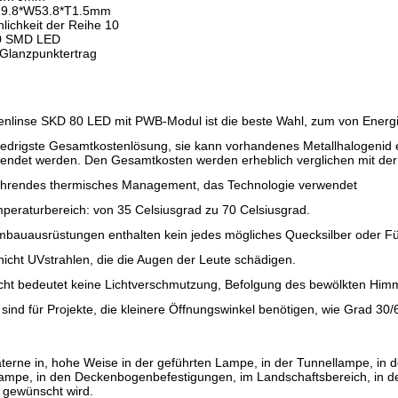
19.8*W53.8*T1.5mm
nlichkeit der Reihe 10
0 SMD LED
 Glanzpunktertrag
enlinse SKD 80 LED mit PWB-Modul ist die beste Wahl, zum von Energ
 niedrigste Gesamtkostenlösung, sie kann vorhandenes Metallhalogeni
endet werden. Den Gesamtkosten werden erheblich verglichen mit de
führendes thermisches Management, das Technologie verwendet
mperaturbereich: von 35 Celsiusgrad zu 70 Celsiusgrad.
bauausrüstungen enthalten kein jedes mögliches Quecksilber oder F
nicht UVstrahlen, die die Augen der Leute schädigen.
icht bedeutet keine Lichtverschmutzung, Befolgung des bewölkten Him
 sind für Projekte, die kleinere Öffnungswinkel benötigen, wie
Grad
30/
:
aterne in, hohe Weise in der geführten Lampe, in der Tunnellampe, in 
lampe, in den Deckenbogenbefestigungen, im Landschaftsbereich, in 
 gewünscht wird.