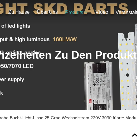
Zu Hause
Über Uns
Video
Produits
nzelheiten Zu Den Produk
hohe Bucht-Licht-Linse 25 Grad Wechselstrom 220V 3030 führte Modul 