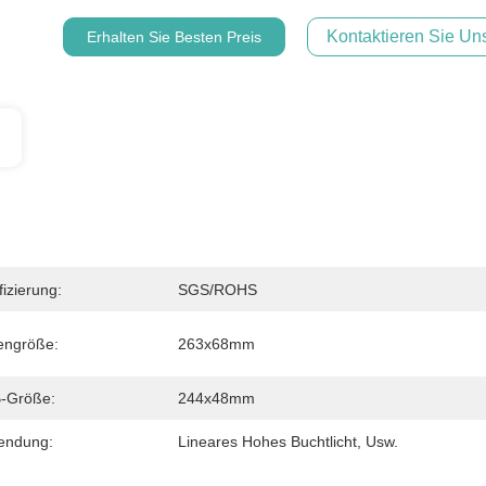
Kontaktieren Sie Uns
Erhalten Sie Besten Preis
fizierung:
SGS/ROHS
engröße:
263x68mm
-Größe:
244x48mm
endung:
Lineares Hohes Buchtlicht, Usw.