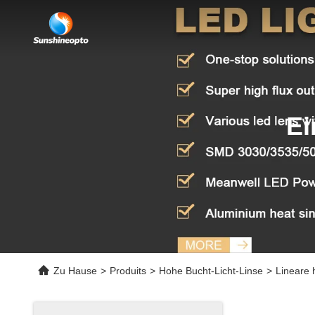
Ei
Zu Hause
>
Produits
>
Hohe Bucht-Licht-Linse
>
Lineare 