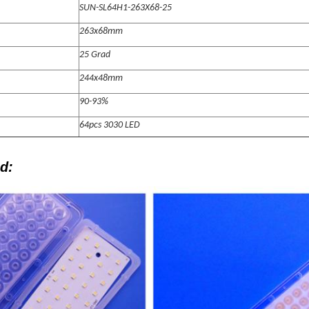
SUN-SL64H1-263X68-25
263x68mm
25 Grad
244x48mm
90-93%
64pcs 3030 LED
d: