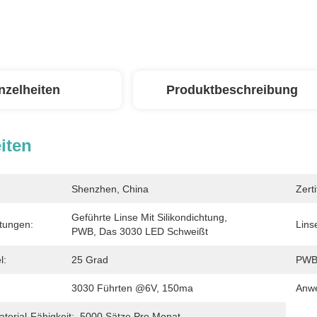
nzelheiten
Produktbeschreibung
iten
Shenzhen, China
Zerti
Geführte Linse Mit Silikondichtung, 
tungen:
Lins
PWB, Das 3030 LED Schweißt
l:
25 Grad
PWB
3030 Führten @6V, 150ma
Anw
erial-Fähigkeit:
5000 Sätze Pro Monat