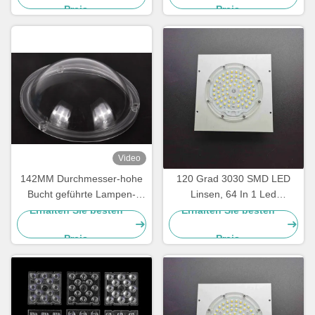
Preis
Preis
Video
142MM Durchmesser-hohe
120 Grad 3030 SMD LED
Bucht geführte Lampen-
Linsen, 64 In 1 Led
Linse transparente Plastik-
Kollimator Linsen für
Erhalten Sie besten
Erhalten Sie besten
PC Abdeckung 91%
Highbay Licht
Preis
Preis
Tranmittance