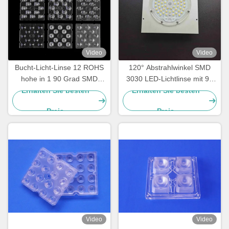
Video
Video
Bucht-Licht-Linse 12 ROHS
120° Abstrahlwinkel SMD
hohe in 1 90 Grad SMD
3030 LED-Lichtlinse mit 92
5050 geführter PC optischer
% Lichtdurchlässigkeit für
Erhalten Sie besten
Erhalten Sie besten
Linse
Straßen-, Hallen- und
Preis
Preis
Industriebeleuchtung
Video
Video