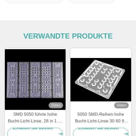
VERWANDTE PRODUKTE
Video
Video
SMD 5050 führte hohe
5050 SMD-Reihen-hohe
Bucht-Licht-Linse, 28 in 1 30
Bucht-Licht-Linse 30 60 90
Grad geführter Linse
Grad-Öffnungswinkel für
Erhalten Sie besten
Erhalten Sie besten
236x70mm
Lampe 30W-100W