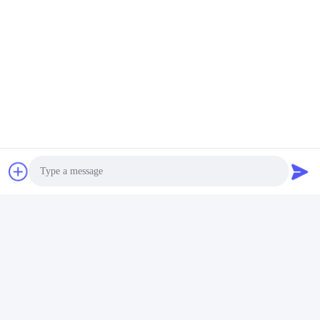
150W wasserdicht
Zusätze, ROHS
Erhalten Sie besten
Erhalten Sie besten
188X188MM
Preis
Preis
Schnelle Kontaktaufnahme
Anschrift
Room7E, blockieren A, Gebäude Binfen Shiji, Longxiang-
Straße, Longgang-Bezirk, Shenzhen, China 518172
Telefon
86--13510560547
E-Mail-Adresse
Photo
sales@sunshineopto.com
Video Call
Audio Call