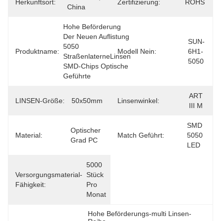
Herkunftsort:
Zertifizierung:
ROHS
China
Hohe Beförderung 
Der Neuen Auflistung 
SUN-
5050 
Produktname:
Modell Nein:
6H1-
StraßenlaterneLinsen 
5050
SMD-Chips Optische 
Geführte
ART 
LINSEN-Größe:
50x50mm
Linsenwinkel:
III M
SMD 
Optischer 
Material:
Match Geführt:
5050 
Grad PC
LED
5000 
Versorgungsmaterial-
Stück 
Fähigkeit:
Pro 
Monat
Hohe Beförderungs-multi Linsen-