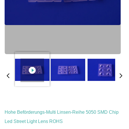
Hohe Beförderungs-Multi Linsen-Reihe 5050 SMD Chip
Led Street Light Lens ROHS