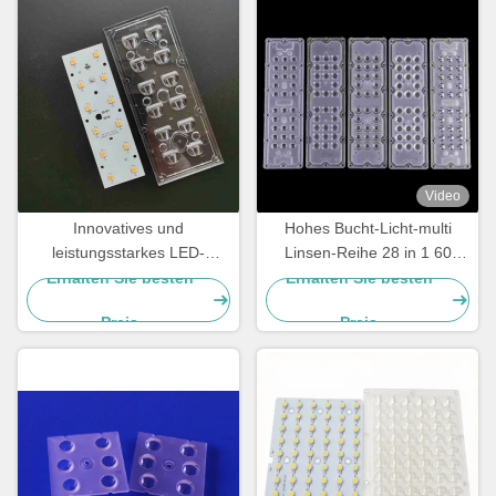
Video
Innovatives und
Hohes Bucht-Licht-multi
leistungsstarkes LED-
Linsen-Reihe 28 in 1 60
Linsenarray für die
geführter Linse des Grad-
Erhalten Sie besten
Erhalten Sie besten
Nachrüstung von
SMD 5050 Pmma
Preis
Preis
Straßenbeleuchtung