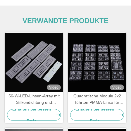
VERWANDTE PRODUKTE
Video
Video
56-W-LED-Linsen-Array mit
Quadratische Module 2x2
Silikondichtung und
führten PMMA-Linse für
mehreren Abstrahlwinkeln
IESNA-Art die II Straßen-
Erhalten Sie besten
Erhalten Sie besten
Beleuchtung
Preis
Preis