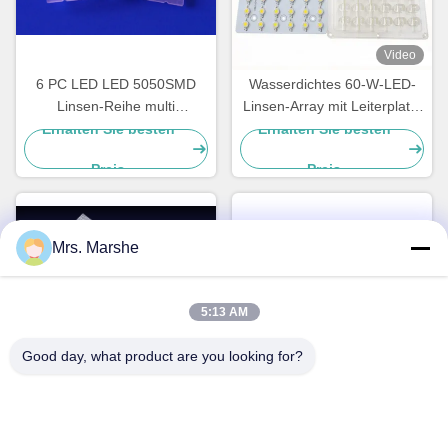
Video
6 PC LED LED 5050SMD
Wasserdichtes 60-W-LED-
Linsen-Reihe multi
Linsen-Array mit Leiterplatte
Linsenreihe 90-Grad-des
für Flutlicht-, Hochregal- und
Erhalten Sie besten
Erhalten Sie besten
hohen Buchtlichtes
Industriebeleuchtungsanwendu
Preis
Preis
Mrs. Marshe
5:13 AM
Good day, what product are you looking for?
60 Punkte 5050 LED-
Linsen-Reihe 60 W Bridgelux
Stadionlichtmodul Linsen
LED führte Straßenlaterne-