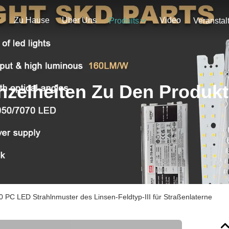
Zu Hause
Über Uns
Video
Produits
nzelheiten Zu Den Produk
50 PC LED Strahlnmuster des Linsen-Feldtyp-III für Straßenlaterne