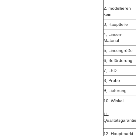
2, modellieren
kein
3, Hauptteile
4, Linsen-
Material
5, Linsengröße
6, Beförderung
7, LED
8, Probe
9, Lieferung
10, Winkel
11,
Qualitätsgaranti
12, Hauptmarkt