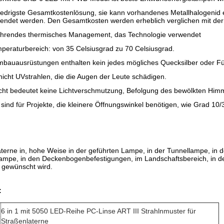
 niedrigste Gesamtkostenlösung, sie kann vorhandenes Metallhalogeni
endet werden. Den Gesamtkosten werden erheblich verglichen mit de
führendes thermisches Management, das Technologie verwendet
mperaturbereich: von 35 Celsiusgrad zu 70 Celsiusgrad.
bauausrüstungen enthalten kein jedes mögliches Quecksilber oder F
nicht UVstrahlen, die die Augen der Leute schädigen.
icht bedeutet keine Lichtverschmutzung, Befolgung des bewölkten Him
 sind für Projekte, die kleinere Öffnungswinkel benötigen, wie Grad 
aterne in, hohe Weise in der geführten Lampe, in der Tunnellampe, in 
lampe, in den Deckenbogenbefestigungen, im Landschaftsbereich, in 
 gewünscht wird.
:
6 in 1 mit 5050 LED-Reihe PC-Linse ART III Strahlnmuster für
e
Straßenlaterne