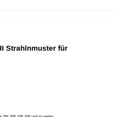
II Strahlnmuster für
e 3W, 4W, 5W, 6W und so weiter.