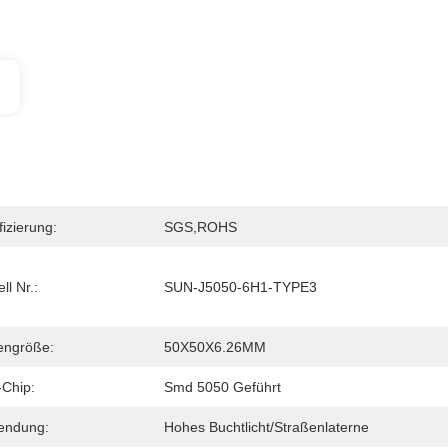
fizierung:
SGS,ROHS
ll Nr.:
SUN-J5050-6H1-TYPE3
engröße:
50X50X6.26MM
Chip:
Smd 5050 Geführt
endung:
Hohes Buchtlicht/Straßenlaterne