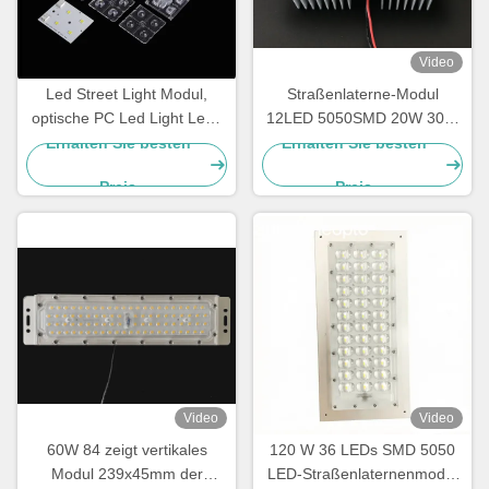
Video
Led Street Light Modul,
Straßenlaterne-Modul
optische PC Led Light Lens
12LED 5050SMD 20W 30W
für IESNA Typ II
LED mit Kühlkörper
Erhalten Sie besten
Erhalten Sie besten
Straßenbeleuchtung
Preis
Preis
Video
Video
60W 84 zeigt vertikales
120 W 36 LEDs SMD 5050
Modul 239x45mm der
LED-Straßenlaternenmodul