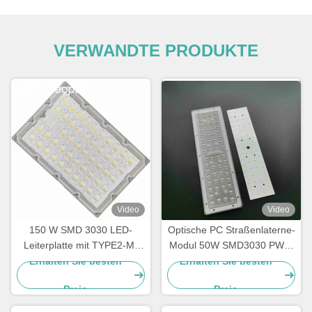
VERWANDTE PRODUKTE
Video
Video
150 W SMD 3030 LED-
Optische PC Straßenlaterne-
Leiterplatte mit TYPE2-M-
Modul 50W SMD3030 PWB-
Abstrahlwinkelobjektiv für
Modul-Straßenlaterne-
Erhalten Sie besten
Erhalten Sie besten
Lichtmodul-Großhändler
Reihen-Linse
Preis
Preis