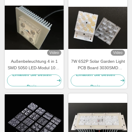
Video
Video
Außenbeleuchtung 4 in 1
7W 6S2P Solar Garden Light
SMD 5050 LED-Modul 10W-
PCB Board 3030SMD
15W mit 150x75-Grad-
Kundenspezifisches Modul
Erhalten Sie besten
Erhalten Sie besten
Objektiv
Preis
Preis