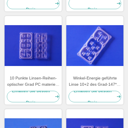
Punkte SMD 5050
Preis
Preis
10 Punkte Linsen-Reihen-
Winkel-Energie geführte
optischer Grad PC materielle
Linse 10+2 des Grad-147*72
ROHS 135x55 Grad geführte
führte Linsen-Reihe für
Erhalten Sie besten
Erhalten Sie besten
Zustimmungs-
3030/3535/5050 LED
Preis
Preis