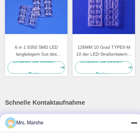
6 in 1 5050 SMD LED
126MM 10 Grad TYPEII-M
langlebigem Gut des
10 der LED-Straßenlaterne-
Straßenlaterne-Linsen-
optischen Linsen-135x55 20
Erhalten Sie besten
Erhalten Sie besten
Weitwinkel-160x80 Grad-
Watt
Preis
Preis
TYPEII-M
Schnelle Kontaktaufnahme
Anschrift
Mrs. Marshe
Room7E, blockieren A, Gebäude Binfen Shiji, Longxiang-
Straße, Longgang-Bezirk, Shenzhen, China 518172