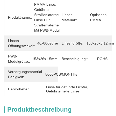
PMMA-Linse, 
Geführte 
Straßenlaterne-
Linsen-
Optisches 
Produktname::
Linse Für 
Material::
PMMA
Straßenlaterne 
Mit PWB-Modul
Linsen-
40x80degree
Linsengröße::
153x26x3.12mm
Öffnungswinkel::
PWB-
153x26x1.5mm
Bescheinigung::
ROHS
Modulgröße::
Versorgungsmaterial-
5000PCS/MONTHs
Fähigkeit:
Linse für geführte Lichter
, 
Hervorheben:
Geführte helle Linse
Produktbeschreibung