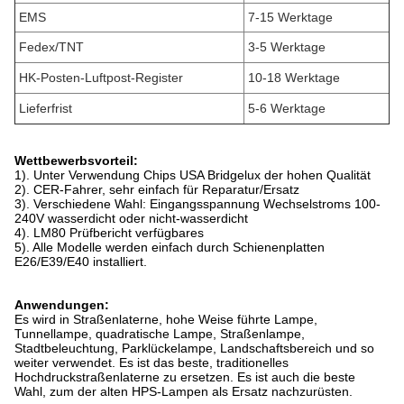
EMS
7-15 Werktage
Fedex/TNT
3-5 Werktage
HK-Posten-Luftpost-Register
10-18 Werktage
Lieferfrist
5-6 Werktage
Wettbewerbsvorteil:
1). Unter Verwendung Chips USA Bridgelux der hohen Qualität
2). CER-Fahrer, sehr einfach für Reparatur/Ersatz
3). Verschiedene Wahl: Eingangsspannung Wechselstroms 100-
240V wasserdicht oder nicht-wasserdicht
4). LM80 Prüfbericht verfügbares
5). Alle Modelle werden einfach durch Schienenplatten
E26/E39/E40 installiert.
Anwendungen:
Es wird in Straßenlaterne, hohe Weise führte Lampe,
Tunnellampe, quadratische Lampe, Straßenlampe,
Stadtbeleuchtung, Parklückelampe, Landschaftsbereich und so
weiter verwendet. Es ist das beste, traditionelles
Hochdruckstraßenlaterne zu ersetzen. Es ist auch die beste
Wahl, zum der alten HPS-Lampen als Ersatz nachzurüsten.