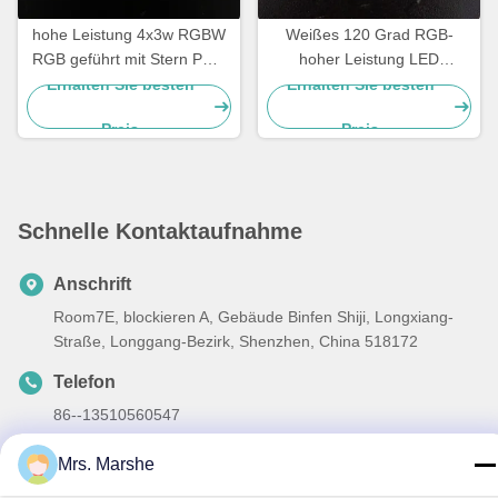
hohe Leistung 4x3w RGBW
Weißes 120 Grad RGB-
RGB geführt mit Stern PWB
hoher Leistung LED
für Stadiums-Licht, 120 Grad
kühles/natürliches Weiß für
Erhalten Sie besten
Erhalten Sie besten
geführtes Streifen-Licht
Preis
Preis
Schnelle Kontaktaufnahme
Anschrift
Room7E, blockieren A, Gebäude Binfen Shiji, Longxiang-
Straße, Longgang-Bezirk, Shenzhen, China 518172
Telefon
86--13510560547
E-Mail-Adresse
Mrs. Marshe
sales@sunshineopto.com