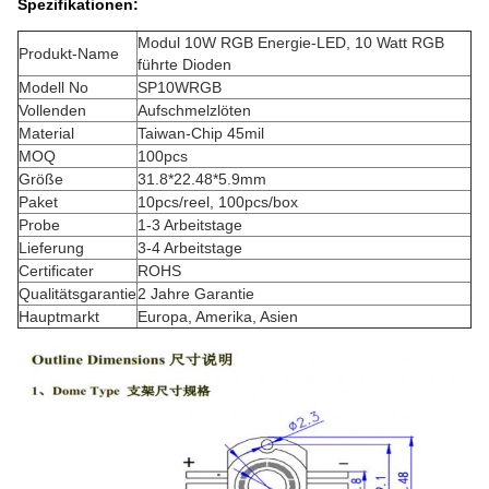
Spezifikationen:
Modul 10W RGB Energie-LED, 10 Watt RGB
Produkt-Name
führte Dioden
Modell No
SP10WRGB
Vollenden
Aufschmelzlöten
Material
Taiwan-Chip 45mil
MOQ
100pcs
Größe
31.8*22.48*5.9mm
Paket
10pcs/reel, 100pcs/box
Probe
1-3 Arbeitstage
Lieferung
3-4 Arbeitstage
Certificater
ROHS
Qualitätsgarantie
2 Jahre Garantie
Hauptmarkt
Europa, Amerika, Asien