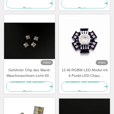
Garantie auf
PWB
Preis
Preis
Aluminiumplatine
Video
Video
Geführter Chip des Wand-
12-W-RGBW-LED-Modul mit
Waschmaschinen-Licht-5050
4-Punkt-LED-Chips,
SMD RGBA LED des Chip-
Hochleistungs-LED auf Black
Erhalten Sie besten
Erhalten Sie besten
10W 700mA hohe Leistung
Star-Platine für
Preis
Preis
Bühnenbeleuchtung