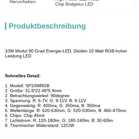
Hervorheben:
Chip Bridgelux LED
Produktbeschreibung
10W Modul 90 Grad Energie-LED, Dioden 10 Watt RGB-hoher
Leistung LED
Schnelles Detail:
1.
Modell: SP10WRGB
2. Größe: 31.8*22.48*5.9mm
2. Betrachtungswinkel: 90degree
3. Spannung: R: 6-7V, G: 9-11V, B: 9-11V
4. Gegenwärtig: R: 400ma, G: 350ma, B: 350ma
5. Wellenlänge: R: 620-630nm, G: 520-530nm, B: 460-470nm
6. Chips: Chip 45mil
7. Lichtstrom: R: 120-180lm, G: 180-240lm, B: 30-60lm
8. Thermischer Widerstand: 12C/W