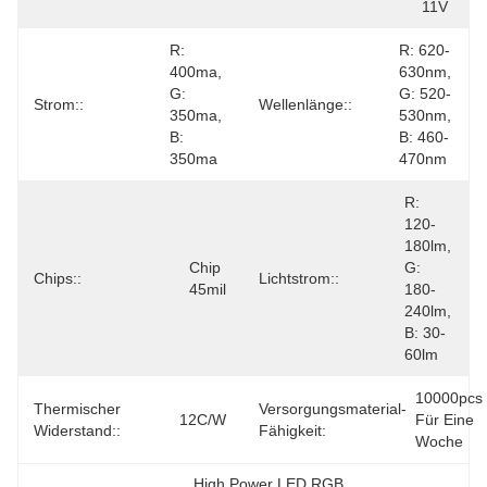
11V
R: 
R: 620-
400ma, 
630nm, 
G: 
G: 520-
Strom::
Wellenlänge::
350ma, 
530nm, 
B: 
B: 460-
350ma
470nm
R: 
120-
180lm, 
Chip 
G: 
Chips::
Lichtstrom::
45mil
180-
240lm, 
B: 30-
60lm
10000pcs 
Thermischer
Versorgungsmaterial-
12C/W
Für Eine 
Widerstand::
Fähigkeit:
Woche
High Power LED RGB
, 