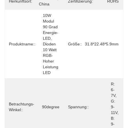
Herkunftsort:
Zertifizierung:
ROHS
China
10W 
Modul 
90 Grad 
Energie-
LED, 
Produktname::
Dioden 
Größe::
31.8*22.48*5.9mm
10 Watt 
RGB-
Hoher 
Leistung 
LED
R: 
6-
7V, 
G: 
Betrachtungs-
90degree
Spannung::
9-
Winkel::
11V, 
B: 
9-