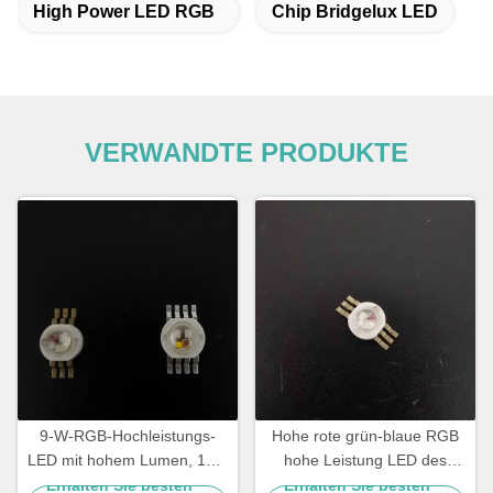
High Power LED RGB
Chip Bridgelux LED
VERWANDTE PRODUKTE
9-W-RGB-Hochleistungs-
Hohe rote grün-blaue RGB
LED mit hohem Lumen, 120-
hohe Leistung LED des
Grad-Winkel und 2 Jahren
Lumen-9W mit Aluminium
Erhalten Sie besten
Erhalten Sie besten