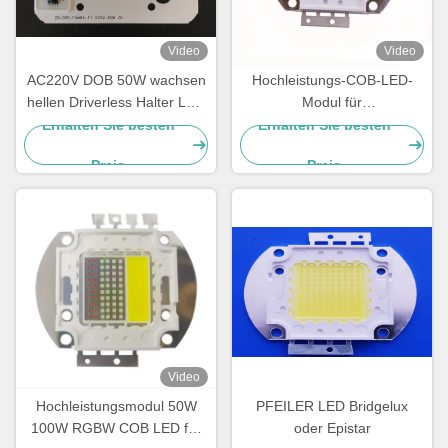
Video
Video
AC220V DOB 50W wachsen
Hochleistungs-COB-LED-
hellen Driverless Halter LED
Modul für
3200k 78x55mm
Straßenbeleuchtung 2700K-
Erhalten Sie besten
Erhalten Sie besten
6500K COB-LED-
Preis
Preis
Lichtquellenhersteller
Video
Hochleistungsmodul 50W
PFEILER LED Bridgelux
100W RGBW COB LED für
oder Epistar