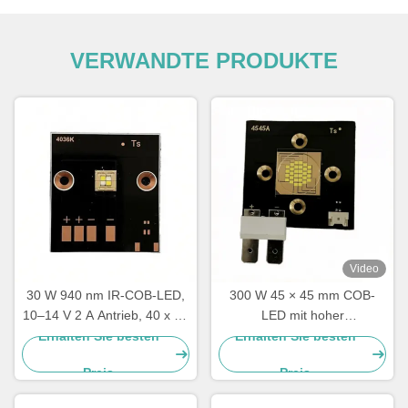
VERWANDTE PRODUKTE
Video
30 W 940 nm IR-COB-LED,
300 W 45 × 45 mm COB-
10–14 V 2 A Antrieb, 40 x 36
LED mit hoher
mm Gehäuse mit 5,14 mm
Wärmeleitfähigkeit für
Erhalten Sie besten
Erhalten Sie besten
Leuchtfläche
leistungsstarke
Preis
Preis
Bühnenbeleuchtung und
Projektorscheinwerfer