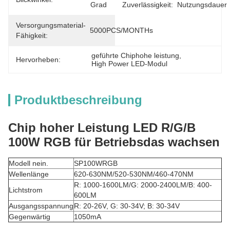
Grad
Zuverlässigkeit:
Nutzungsdauer
Versorgungsmaterial-
5000PCS/MONTHs
Fähigkeit:
geführte Chiphohe leistung
, 
Hervorheben:
High Power LED-Modul
Produktbeschreibung
Chip hoher Leistung LED R/G/B
100W RGB für Betriebsdas wachsen
Modell nein.
SP100WRGB
Wellenlänge
620-630NM/520-530NM/460-470NM
R: 1000-1600LM/G: 2000-2400LM/B: 400-
Lichtstrom
600LM
Ausgangsspannung
R: 20-26V, G: 30-34V; B: 30-34V
Gegenwärtig
1050mA