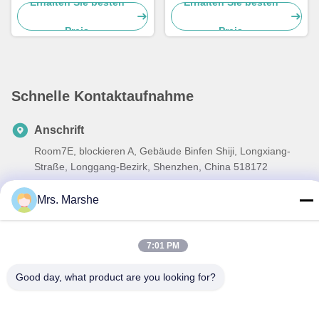
professionelle
Erhalten Sie besten
Erhalten Sie besten
Beleuchtungslösungen
Preis
Preis
Schnelle Kontaktaufnahme
Anschrift
Room7E, blockieren A, Gebäude Binfen Shiji, Longxiang-
Straße, Longgang-Bezirk, Shenzhen, China 518172
Telefon
Mrs. Marshe
86--13510560547
E-Mail-Adresse
7:01 PM
sales@sunshineopto.com
Good day, what product are you looking for?