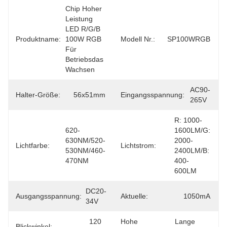
Chip Hoher 
Leistung 
LED R/G/B 
Produktname:
100W RGB 
Modell Nr.:
SP100WRGB
Für 
Betriebsdas 
Wachsen
AC90-
Halter-Größe:
56x51mm
Eingangsspannung:
265V
R: 1000-
620-
1600LM/G: 
630NM/520-
2000-
Lichtfarbe:
Lichtstrom:
530NM/460-
2400LM/B: 
470NM
400-
600LM
DC20-
Ausgangsspannung:
Aktuelle:
1050mA
34V
120 
Hohe
Lange 
Blickwinkel: