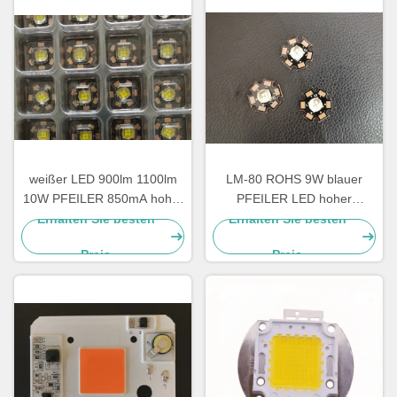
weißer LED 900lm 1100lm
LM-80 ROHS 9W blauer
10W PFEILER 850mA hoher
PFEILER LED hoher
Leistung vorwärts
Leistung 90 Grad für hohes
Erhalten Sie besten
Erhalten Sie besten
gegenwärtig
Bucht-Licht
Preis
Preis