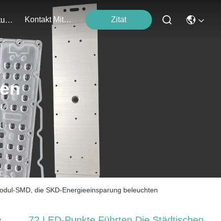
Kontakt Mit Uns
Zitat
Veranstaltungen
ten
Modul-SMD, die SKD-Energieeinsparung beleuchten
72 LED-Punkte Führten Die Städtischen