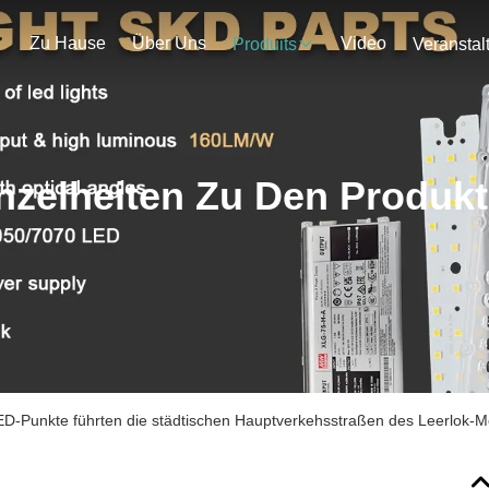
Zu Hause
Über Uns
Video
Produits
nzelheiten Zu Den Produk
ED-Punkte führten die städtischen Hauptverkehsstraßen des Leerlok-