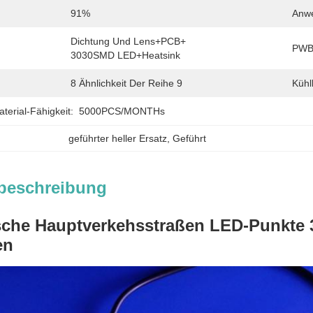
91%
Anw
Dichtung Und Lens+PCB+ 
PWB
3030SMD LED+Heatsink
8 Ähnlichkeit Der Reihe 9
Kühl
erial-Fähigkeit:
5000PCS/MONTHs
geführter heller Ersatz
, 
Geführt
beschreibung
ische Hauptverkehsstraßen LED-Punkte
en