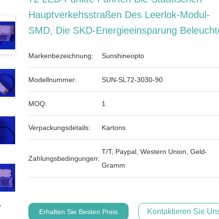
Hauptverkehsstraßen Des Leerlok-Modul-
SMD, Die SKD-Energieeinsparung Beleucht
Markenbezeichnung:
Sunshineopto
Modellnummer:
SUN-SL72-3030-90
MOQ:
1
Verpackungsdetails:
Kartons
T/T, Paypal, Western Union, Geld-
Zahlungsbedingungen:
Gramm
Kontaktieren Sie Uns
Erhalten Sie Besten Preis