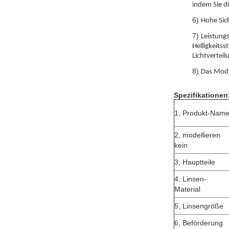
indem Sie d
6)
Hohe Sic
7)
Leistungs
Helligkeits
Lichtvertei
8)
Das Modu
Spezifikationen
1, Produkt-Nam
2, modellieren
kein
3, Hauptteile
4, Linsen-
Material
5, Linsengröße
6, Beförderung