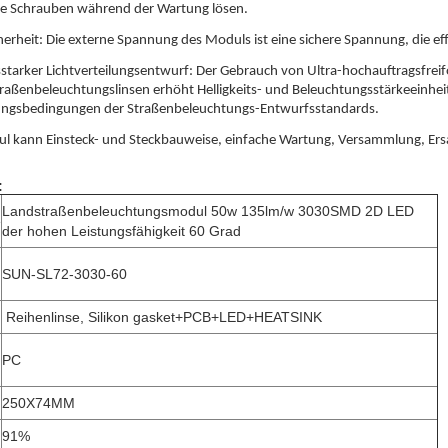
ie Schrauben während der Wartung lösen.
herheit: Die externe Spannung des Moduls ist eine sichere Spannung, die ef
starker Lichtverteilungsentwurf: Der Gebrauch von Ultra-hochauftragsfreif
straßenbeleuchtungslinsen erhöht Helligkeits- und Beleuchtungsstärkeeinhei
lungsbedingungen der Straßenbeleuchtungs-Entwurfsstandards.
l kann Einsteck- und Steckbauweise, einfache Wartung, Versammlung, Ers
:
Landstraßenbeleuchtungsmodul 50w 135lm/w 3030SMD 2D LED
e
der hohen Leistungsfähigkeit 60 Grad
SUN-SL72-3030-60
Reihenlinse, Silikon gasket+PCB+LED+HEATSINK
PC
250X74MM
91%