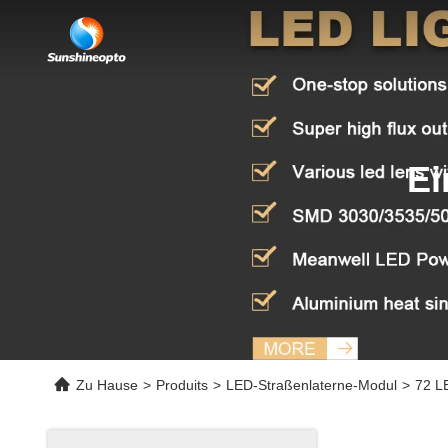
Ei
Zu Hause
>
Produits
>
LED-Straßenlaterne-Modul
>
72 L