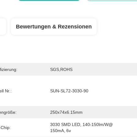
Bewertungen & Rezensionen
fizierung:
SGS,ROHS
ll Nr.:
SUN-SL72-3030-90
engröße:
250x74x6.15mm
3030 SMD LED, 140-150lm/w@ 
Chip:
150mA, 6v