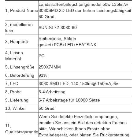
Landstraßenbeleuchtungsmodul 50w 135lm/w
1, Produkt-Name
3030SMD 2D LED der hohen Leistungsfähigkeit
60 Grad
2, modellieren
SUN-SL72-3030-60
kein
Reihenlinse, Silikon
3, Hauptteile
gasket+PCB+LED+HEATSINK
4, Linsen-
PC
Material
5, Linsengröße
250X74MM
6, Beförderung
91%
7, LED
3030 SMD LED, 140-150lm@ 150mA, 6v
8, Probe
3-4 Arbeitstag
9, Lieferung
5-7 Arbeitstage für 10000 Sätze
10, Winkel
60 Grad
Wenn Sie defekte Einzelteile empfangen,
emailen Sie uns ein Bild des defekten Faches
11,
bitte. Wir schicken Ihnen Ersatz ohne
Qualitätsgarantie
Extraladegerät, oder bieten Sie Rückerstattung