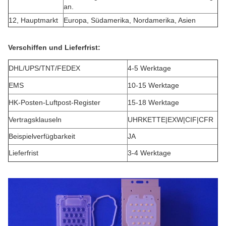
an.
12, Hauptmarkt
Europa, Südamerika, Nordamerika, Asien
Verschiffen und Lieferfrist:
DHL/UPS/TNT/FEDEX
4-5 Werktage
EMS
10-15 Werktage
HK-Posten-Luftpost-Register
15-18 Werktage
Vertragsklauseln
UHRKETTE|EXW|CIF|CFR
Beispielverfügbarkeit
JA
Lieferfrist
3-4 Werktage