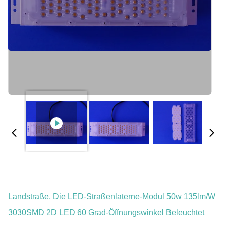
Landstraße, Die LED-Straßenlaterne-Modul 50w 135lm/w
3030SMD 2D LED 60 Grad-Öffnungswinkel Beleuchtet