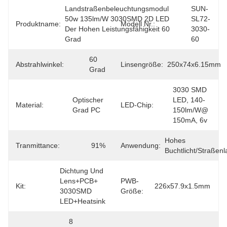
Landstraßenbeleuchtungsmodul 
SUN-
50w 135lm/w 3030SMD 2D LED 
SL72-
Produktname:
Modell Nr.:
Der Hohen Leistungsfähigkeit 60 
3030-
Grad
60
60 
Abstrahlwinkel:
Linsengröße:
250x74x6.15mm
Grad
3030 SMD 
Optischer 
LED, 140-
Material:
LED-Chip:
Grad PC
150lm/w@ 
150mA, 6v
Hohes 
Tranmittance:
91%
Anwendung:
Buchtlicht/Straßenl
Dichtung Und 
Lens+PCB+ 
PWB-
Kit:
226x57.9x1.5mm
3030SMD 
Größe:
LED+Heatsink
8 