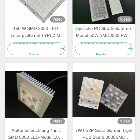
Video
Video
150 W SMD 3030 LED-
Optische PC Straßenlaterne-
Leiterplatte mit TYPE2-M-
Modul 50W SMD3030 PWB-
Abstrahlwinkelobjektiv für
Modul-Straßenlaterne-
Erhalten Sie besten
Erhalten Sie besten
Lichtmodul-Großhändler
Reihen-Linse
Preis
Preis
Video
Video
Außenbeleuchtung 4 in 1
7W 6S2P Solar Garden Light
SMD 5050 LED-Modul 10W-
PCB Board 3030SMD