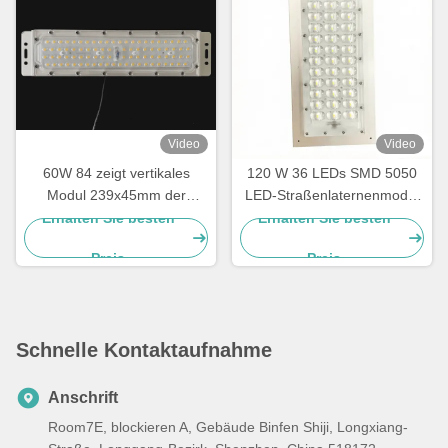
Video
Video
60W 84 zeigt vertikales
120 W 36 LEDs SMD 5050
Modul 239x45mm der
LED-Straßenlaternenmodul
Straßenlaterne-SMD3030
mit Abstrahlwinkellinse Typ
Erhalten Sie besten
Erhalten Sie besten
III-M und Leiterplatte
Preis
Preis
Schnelle Kontaktaufnahme
Anschrift
Room7E, blockieren A, Gebäude Binfen Shiji, Longxiang-