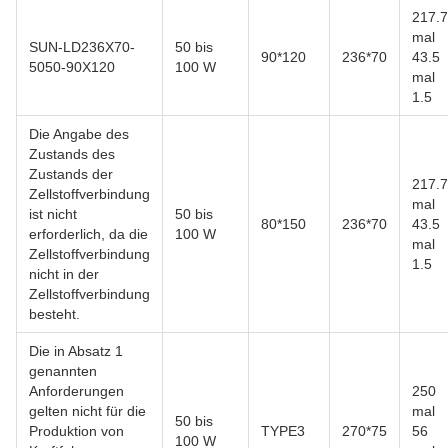
217.7
mal
SUN-LD236X70-
50 bis
90*120
236*70
43.5
5050-90X120
100 W
mal
1.5
Die Angabe des
Zustands des
Zustands der
217.7
Zellstoffverbindung
mal
ist nicht
50 bis
80*150
236*70
43.5
erforderlich, da die
100 W
mal
Zellstoffverbindung
1.5
nicht in der
Zellstoffverbindung
besteht.
Die in Absatz 1
genannten
Anforderungen
250
gelten nicht für die
mal
50 bis
Produktion von
TYPE3
270*75
56
100 W