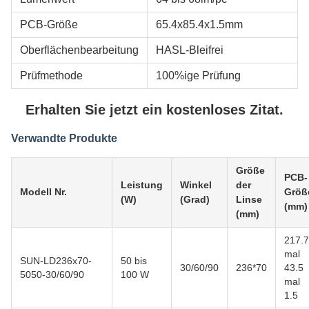
PCB-Größe
65.4x85.4x1.5mm
Oberflächenbearbeitung
HASL-Bleifrei
Prüfmethode
100%ige Prüfung
Erhalten Sie jetzt ein kostenloses Zitat.
Verwandte Produkte
Größe
PCB-
Leistung
Winkel
der
Modell Nr.
Größ
(W)
(Grad)
Linse
(mm)
(mm)
217.7
mal
SUN-LD236x70-
50 bis
30/60/90
236*70
43.5
5050-30/60/90
100 W
mal
1.5