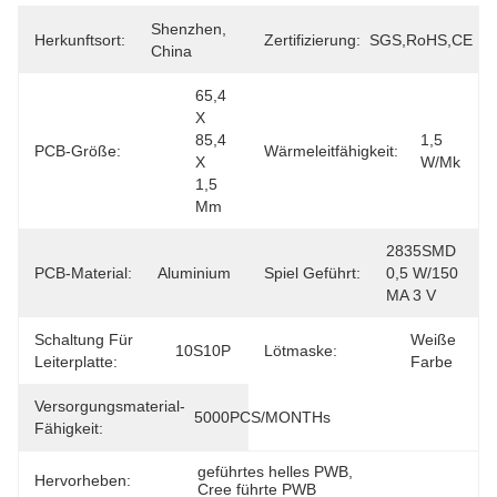
Shenzhen, 
Herkunftsort:
Zertifizierung:
SGS,RoHS,CE
China
65,4 
X 
85,4 
1,5 
PCB-Größe:
Wärmeleitfähigkeit:
X 
W/mk
1,5 
Mm
2835SMD 
PCB-Material:
Aluminium
Spiel Geführt:
0,5 W/150 
MA 3 V
Schaltung Für
Weiße 
10S10P
Lötmaske:
Leiterplatte:
Farbe
Versorgungsmaterial-
5000PCS/MONTHs
Fähigkeit:
geführtes helles PWB
, 
Hervorheben:
Cree führte PWB