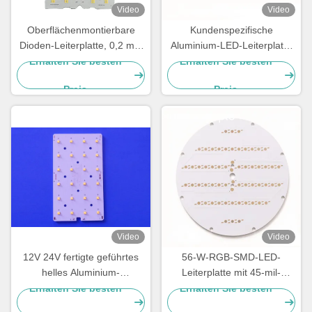
Video
Video
Oberflächenmontierbare
Kundenspezifische
Dioden-Leiterplatte, 0,2 mm
Aluminium-LED-Leiterplatte
Mindestloch, 1 Unze Kupfer
für LED-Beleuchtung.
Erhalten Sie besten
Erhalten Sie besten
Hersteller von einschichtigen
Preis
Preis
weißen Leiterplatten
Video
Video
12V 24V fertigte geführtes
56-W-RGB-SMD-LED-
helles Aluminium-
Leiterplatte mit 45-mil-
Solarmaterial PWB-Brett-
Bridgelux-LED-Chips 203,2
Erhalten Sie besten
Erhalten Sie besten
XTE/Platte XPG3 LED
mm für