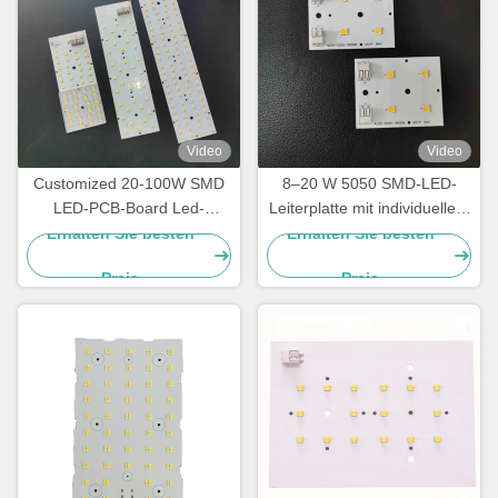
Video
Video
Customized 20-100W SMD
8–20 W 5050 SMD-LED-
LED-PCB-Board Led-
Leiterplatte mit individuellem
Schaltplatte für
Schaltungsdesign für
Erhalten Sie besten
Erhalten Sie besten
Straßenbeleuchtung
Straßen-, Garten- und
Preis
Preis
Tunnelbeleuchtung