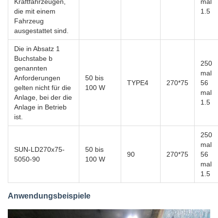
Kraftfahrzeugen,
mal
die mit einem
1.5
Fahrzeug
ausgestattet sind.
Die in Absatz 1
Buchstabe b
250
genannten
mal
Anforderungen
50 bis
TYPE4
270*75
56
gelten nicht für die
100 W
mal
Anlage, bei der die
1.5
Anlage in Betrieb
ist.
250
mal
SUN-LD270x75-
50 bis
90
270*75
56
5050-90
100 W
mal
1.5
Anwendungsbeispiele