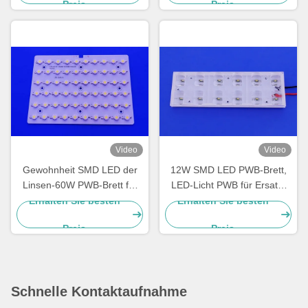
Preis
Preis
besonders an
Architekturbeleuchtung im
Außen- und Innenbereich
Video
Video
Gewohnheit SMD LED der
12W SMD LED PWB-Brett,
Linsen-60W PWB-Brett für
LED-Licht PWB für Ersatz-
Bridgelux-Straßenlaterne-
Straßenlaterne
Erhalten Sie besten
Erhalten Sie besten
Modul
Preis
Preis
Schnelle Kontaktaufnahme