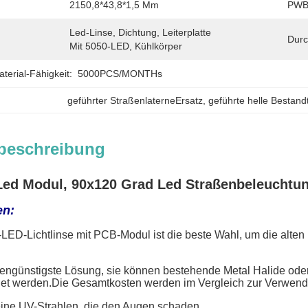
2150,8*43,8*1,5 Mm
PWB-
Led-Linse, Dichtung, Leiterplatte 
Durc
Mit 5050-LED, Kühlkörper
erial-Fähigkeit:
5000PCS/MONTHs
geführter StraßenlaterneErsatz
, 
geführte helle Bestandt
beschreibung
ed Modul, 90x120 Grad Led Straßenbeleuchtu
en:
-LED-Lichtlinse mit PCB-Modul ist die beste Wahl, um die a
stengünstigste Lösung, sie können bestehende Metal Halide o
t werden.Die Gesamtkosten werden im Vergleich zur Verwendun
keine UV-Strahlen, die den Augen schaden.