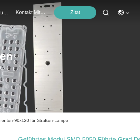
Kontakt Mit Uns
Zitat
Veranstaltungen
ten
nenten-90x120 für Straßen-Lampe
Geführtes Modul SMD 5050 Führte Grad D