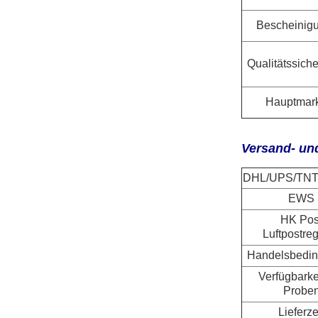
Bescheinig
Qualitätssich
Hauptmark
Versand- und
DHL/UPS/TN
EWS
HK Pos
Luftpostreg
Handelsbedi
Verfügbarke
Probe
Lieferze