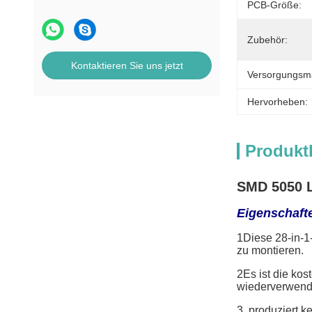
PCB-Größe:
Zubehör:
Kontaktieren Sie uns jetzt
Versorgungsmat
Hervorheben:
Produkt
SMD 5050 L
Eigenschaft
1Diese 28-in-1
zu montieren.
2Es ist die ko
wiederverwende
3, produziert 