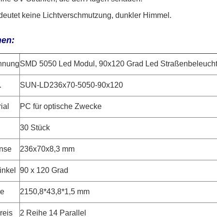
bedeutet keine Lichtverschmutzung, dunkler Himmel.
nen:
hnung
SMD 5050 Led Modul, 90x120 Grad Led Straßenbeleucht
.
SUN-LD236x70-5050-90x120
ial
PC für optische Zwecke
30 Stück
inse
236x70x8,3 mm
inkel
90 x 120 Grad
e
2150,8*43,8*1,5 mm
reis
2 Reihe 14 Parallel