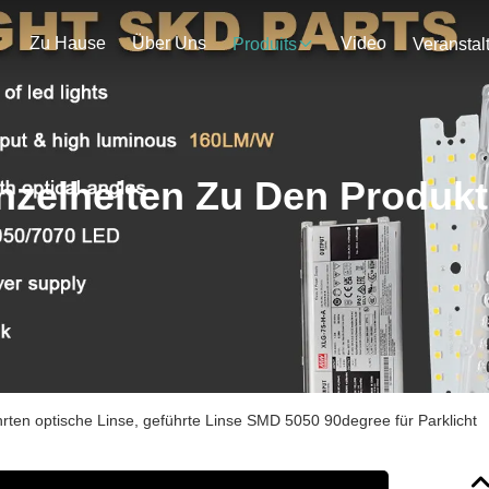
Zu Hause
Über Uns
Video
Produits
nzelheiten Zu Den Produk
ührten optische Linse, geführte Linse SMD 5050 90degree für Parklicht