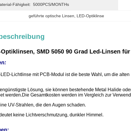
erial-Fähigkeit:
5000PCS/MONTHs
geführte optische Linsen
, 
LED-Optiklinse
beschreibung
d-Optiklinsen, SMD 5050 90 Grad Led-Linsen fü
en:
-LED-Lichtlinse mit PCB-Modul ist die beste Wahl, um die a
stengünstigste Lösung, sie können bestehende Metal Halide o
t werden.Die Gesamtkosten werden im Vergleich zur Verwendun
keine UV-Strahlen, die den Augen schaden.
bedeutet keine Lichtverschmutzung, dunkler Himmel.
nen: