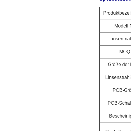
Produktbeze
Modell 
Linsenmat
MOQ
Größe der 
Linsenstrah
PCB-Gr
PCB-Schalt
Bescheini