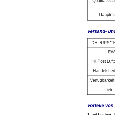
Qualitätssi
Hauptma
Versand- und
DHL/UPS/T
EW
HK Post Luftp
Handelsbed
Verfügbarkeit
Liefer
Vorteile von
1, mit hochwer