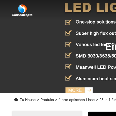
Ei
Zu Hause
>
Produits
>
führte optischen Linse
>
28 in 1 f