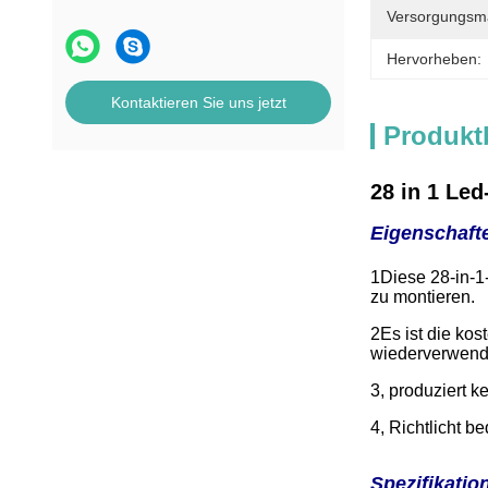
Versorgungsmat
Hervorheben:
Kontaktieren Sie uns jetzt
Produkt
28 in 1 Le
Eigenschaft
1Diese 28-in-1
zu montieren.
2Es ist die ko
wiederverwende
3, produziert 
4, Richtlicht 
Spezifikatio