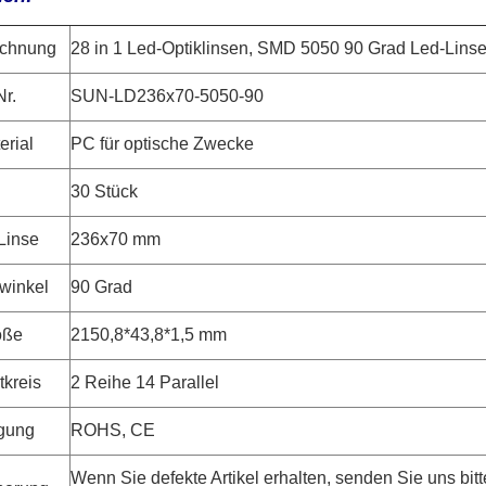
ichnung
28 in 1 Led-Optiklinsen, SMD 5050 90 Grad Led-Lins
Nr.
SUN-LD236x70-5050-90
erial
PC für optische Zwecke
30 Stück
Linse
236x70 mm
lwinkel
90 Grad
öße
2150,8*43,8*1,5 mm
kreis
2 Reihe 14 Parallel
gung
ROHS, CE
Wenn Sie defekte Artikel erhalten, senden Sie uns bitte