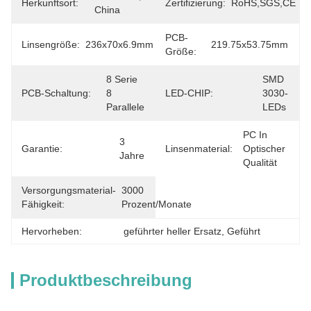
Herkunftsort:
Zertifizierung:
RoHS,SGS,CE
China
PCB-
Linsengröße:
236x70x6.9mm
219.75x53.75mm
Größe:
8 Serie 
SMD 
PCB-Schaltung:
8 
LED-CHIP:
3030-
Parallele
LEDs
PC In 
3 
Garantie:
Linsenmaterial:
Optischer 
Jahre
Qualität
Versorgungsmaterial-
3000 
Fähigkeit:
Prozent/Monate
Hervorheben:
geführter heller Ersatz
, 
Geführt
Produktbeschreibung