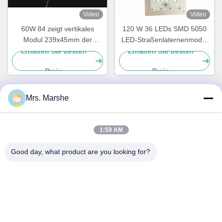
Video
Video
60W 84 zeigt vertikales
120 W 36 LEDs SMD 5050
Modul 239x45mm der
LED-Straßenlaternenmodul
Straßenlaterne-SMD3030
mit Abstrahlwinkellinse Typ
Erhalten Sie besten
Erhalten Sie besten
III-M und Leiterplatte
Preis
Preis
Mrs. Marshe
Schnelle Kontaktaufnahme
1:59 AM
Anschrift
Good day, what product are you looking for?
Room7E, blockieren A, Gebäude Binfen Shiji, Longxiang-
Straße, Longgang-Bezirk, Shenzhen, China 518172
Telefon
86--13510560547
E-Mail-Adresse