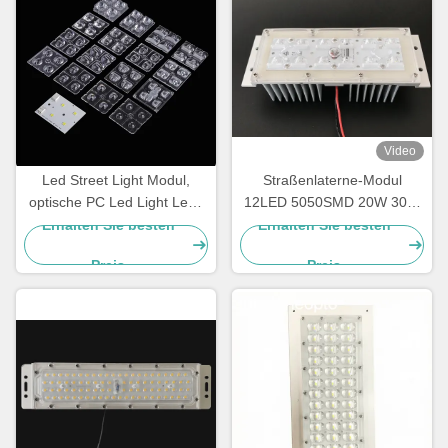
Video
Led Street Light Modul,
Straßenlaterne-Modul
optische PC Led Light Lens
12LED 5050SMD 20W 30W
für IESNA Typ II
LED mit Kühlkörper
Erhalten Sie besten
Erhalten Sie besten
Straßenbeleuchtung
Preis
Preis