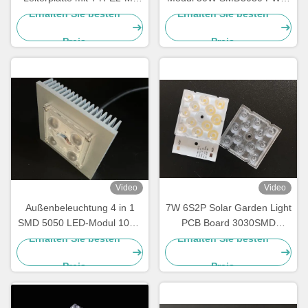
Abstrahlwinkelobjektiv für
Modul-Straßenlaterne-
Erhalten Sie besten
Erhalten Sie besten
Lichtmodul-Großhändler
Reihen-Linse
Preis
Preis
Video
Video
Außenbeleuchtung 4 in 1
7W 6S2P Solar Garden Light
SMD 5050 LED-Modul 10W-
PCB Board 3030SMD
15W mit 150x75-Grad-
Kundenspezifisches Modul
Erhalten Sie besten
Erhalten Sie besten
Objektiv
Preis
Preis