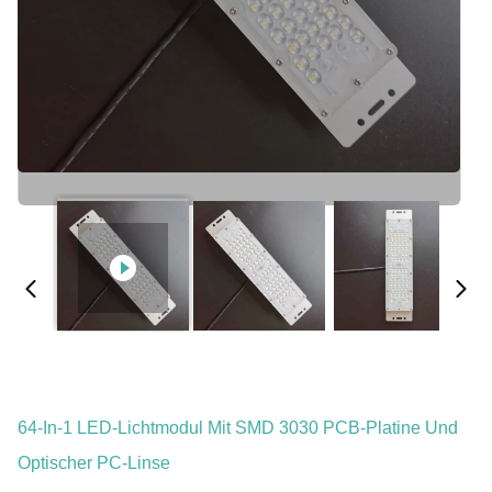
64-In-1 LED-Lichtmodul Mit SMD 3030 PCB-Platine Und
Optischer PC-Linse