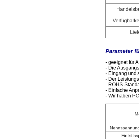
Handelsb
Verfügbarke
Lief
Parameter f
- geeignet fü
- Die Ausgangsl
- Eingang und A
- Der Leistungsf
- ROHS-Stand
- Einfache Anp
- Wir haben PC
Mo
Nennspannung
Eintritt