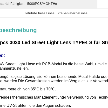
erial-Fähigkeit:
5000PCS/MONTHs
Geführte helle Linse
, 
StraßenlaterneLinse
beschreibung
cs 3030 Led Street Light Lens TYPE4-S für S
en:
 Street Light Linse mit PCB-Modul ist die beste Wahl, um d
ammenzustellen.
stengünstigste Lösung, sie können bestehende Metal Halide o
t werden.Die Gesamtkosten werden im Vergleich zur Verwendun
raturbereich: von 35°C bis 70°C.
hrendes thermisches Management unter Verwendung von Techno
keine UV-Strahlen, die den Augen schaden.