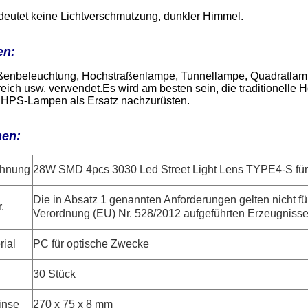
bedeutet keine Lichtverschmutzung, dunkler Himmel.
en:
aßenbeleuchtung, Hochstraßenlampe, Tunnellampe, Quadratlam
eich usw. verwendet.Es wird am besten sein, die traditionelle 
n HPS-Lampen als Ersatz nachzurüsten.
nen:
chnung
28W SMD 4pcs 3030 Led Street Light Lens TYPE4-S für
Die in Absatz 1 genannten Anforderungen gelten nicht für
.
Verordnung (EU) Nr. 528/2012 aufgeführten Erzeugnisse
ial
PC für optische Zwecke
30 Stück
inse
270 x 75 x 8 mm