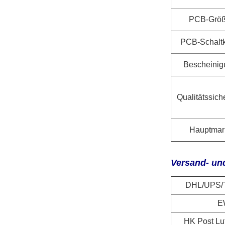
PCB-Grö
PCB-Schaltk
Bescheinig
Qualitätssich
Hauptmar
Versand- und
DHL/UPS/
E
HK Post Luf