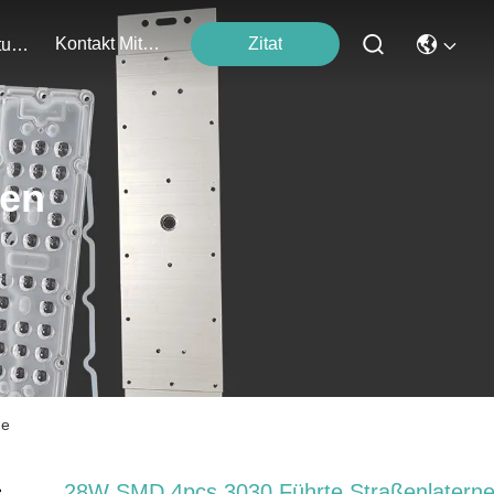
Kontakt Mit Uns
Zitat
Veranstaltungen
ten
ne
28W SMD 4pcs 3030 Führte Straßenlaterne