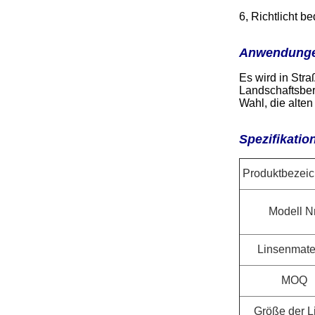
6, Richtlicht 
Anwendung
Es wird in Str
Landschaftsber
Wahl, die alte
Spezifikatio
Produktbezei
Modell Nr
Linsenmater
MOQ
Größe der L