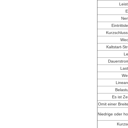
Leis
E
Nen
Eintrittsl
Kurzschluss
Wec
Kaltstart-
Le
Dauerstro
Las
Wel
Linear
Belast
Es ist Ze
O
mit einer Brei
Niedrige oder h
Kurzs