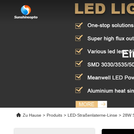
Ei
Zu Hause
>
Produits
>
LED-Straßenlaterne-Linse
>
28W S