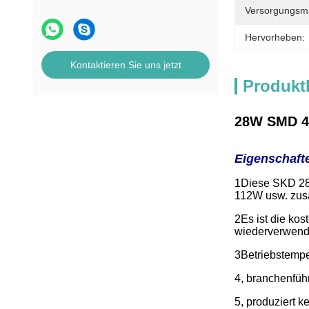
Versorgungsmat
Hervorheben:
Kontaktieren Sie uns jetzt
Produkt
28W SMD 4p
Eigenschaft
1Diese SKD 28W
112W usw. zus
2Es ist die ko
wiederverwende
3Betriebstempe
4, branchenfü
5, produziert 