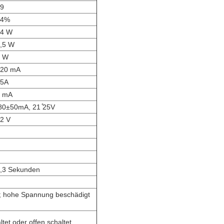
09
84%
44 W
2,5 W
6 W
220 mA
15A
2 mA
80±50mA, 21 ̊25V
32 V
1,3 Sekunden
; hohe Spannung beschädigt
et oder offen schaltet.