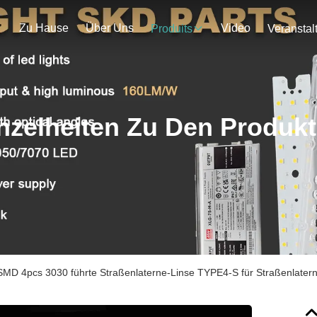
Zu Hause
Über Uns
Video
Produits
nzelheiten Zu Den Produk
MD 4pcs 3030 führte Straßenlaterne-Linse TYPE4-S für Straßenlater