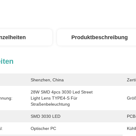
nzelheiten
Produktbeschreibung
iten
Shenzhen, China
Zerti
28W SMD 4pcs 3030 Led Street 
hnung:
Light Lens TYPE4-S Für 
Größ
Straßenbeleuchtung
SMD 3030 LED
PCB
l:
Optischer PC
Kühl