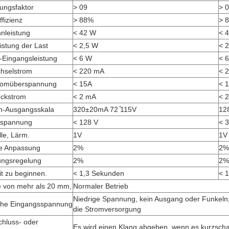
tungsfaktor
> 09
> 
ffizienz
> 88%
> 
nleistung
< 42 W
< 
eistung der Last
< 2,5 W
< 
-Eingangsleistung
< 6 W
< 
hselstrom
< 220 mA
< 
Stromüberspannung
< 15A
< 
ckstrom
< 2 mA
< 
m-Ausgangsskala
320±20mA 72 ̊115V
12
tspannung
< 128 V
< 
le, Lärm.
1V
1V
e Anpassung
2%
2%
ungsregelung
2%
2%
it zu beginnen.
< 1,3 Sekunden
< 
te von mehr als 20 mm,
Normaler Betrieb
Niedrige Spannung, kein Ausgang oder Funkeln
ohe Eingangsspannung
die Stromversorgung
chluss- oder
Es wird einen Klang abgeben, wenn es kurzschalt