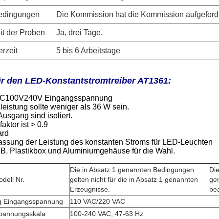
edingungen
Die Kommission hat die Kommission aufgeforde
it der Proben
Ja, drei Tage.
erzeit
5 bis 6 Arbeitstage
ür den LED-Konstantstromtreiber AT1361:
r AC100V240V Eingangsspannung
eistung sollte weniger als 36 W sein.
usgang sind isoliert.
aktor ist > 0.9
ard
assung der Leistung des konstanten Stroms für LED-Leuchten
B, Plastikbox und Aluminiumgehäuse für die Wahl.
Die in Absatz 1 genannten Bedingungen
Die
dell Nr.
gelten nicht für die in Absatz 1 genannten
ge
Erzeugnisse.
be
 Eingangsspannung
110 VAC/220 VAC
sspannungsskala
100-240 VAC, 47-63 Hz