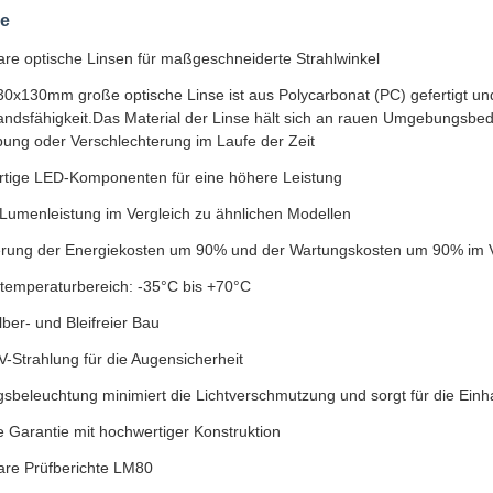
le
are optische Linsen für maßgeschneiderte Strahlwinkel
30x130mm große optische Linse ist aus Polycarbonat (PC) gefertigt un
andsfähigkeit.Das Material der Linse hält sich an rauen Umgebungsb
bung oder Verschlechterung im Laufe der Zeit
tige LED-Komponenten für eine höhere Leistung
Lumenleistung im Vergleich zu ähnlichen Modellen
erung der Energiekosten um 90% und der Wartungskosten um 90% im 
stemperaturbereich: -35°C bis +70°C
ber- und Bleifreier Bau
-Strahlung für die Augensicherheit
gsbeleuchtung minimiert die Lichtverschmutzung und sorgt für die Ein
e Garantie mit hochwertiger Konstruktion
are Prüfberichte LM80