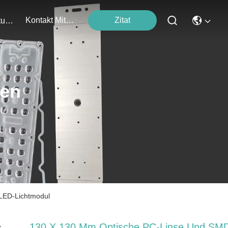
Kontakt Mit Uns
Zitat
Veranstaltungen
ten
 LED-Lichtmodul
130 X 130 Mm Optische PC-Linse Und SM