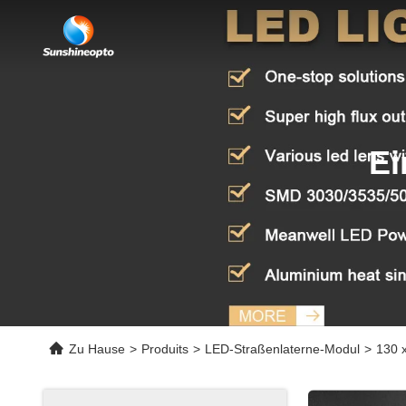
Ei
Zu Hause
>
Produits
>
LED-Straßenlaterne-Modul
>
130 