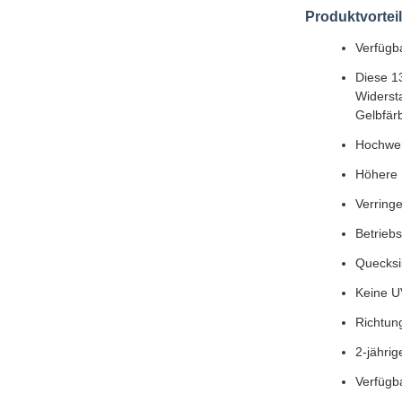
Produktvortei
Verfügb
Diese 1
Widerst
Gelbfär
Hochwer
Höhere 
Verring
Betrieb
Quecksil
Keine UV
Richtun
2-jährig
Verfügb