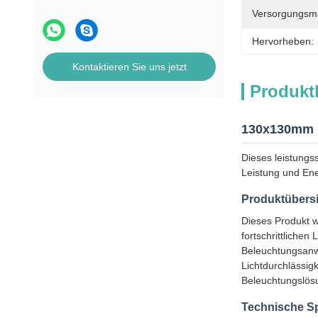
Versorgungsmat
Hervorheben:
Kontaktieren Sie uns jetzt
Produkt
130x130mm P
Dieses leistungs
Leistung und Ener
Produktübers
Dieses Produkt w
fortschrittlichen
Beleuchtungsanwe
Lichtdurchlässigk
Beleuchtungslös
Technische Sp