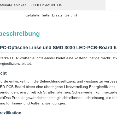
erial-Fähigkeit:
5000PCS/MONTHs
geführter heller Ersatz
, 
Geführt
beschreibung
C-Optische Linse und SMD 3030 LED-PCB-Board f
starke LED-Straßenleuchte-Modul bietet eine kostengünstige Nachrüst
gieeffizienz bietet.
icht
urde entwickelt, um die Beleuchtungseffizienz und -leistung zu verbe
 LED-PCB-Board bietet eine überlegene Lichtverteilung.Energieeffizienz,
ndungen, einschließlich Straßenlaternen, Scheinwerfer, kommerzielle 
eitDas Produkt gewährleistet eine gleichbleibende Lichtleistung, die für
ung für Innen- und Außenanwendungen.
ezifikation