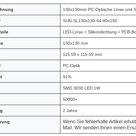
chnung
130x130mm PC-Optische Linse und 
r
SUN-SL130x130-64-80x150
eile
LED-Linse + Silikondichtung + PCB-B
se
130x130 mm
115.59 x 115,59 mm
l
PC-Optik
t
91%
SMD 3030 LED,1W
50000+
ng
2 Jahre
Wenn Sie fehlerhafte Artikel erhalt
erung
Mail. Wir senden Ihnen einen Ers